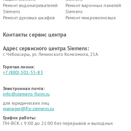
Ремонт водонагревателей
Ремонт варочных панелей
Siemens
Siemens
Ремонт духовых шкафов
Ремонт микроволновых
Siemens
печей Siemens
Ремонт парогенераторов
Ремонт холодильных камер
Контакты сервис центра
Siemens
Siemens
Ремонт сервоприводов
Ремонт морозильных камер
Адрес сервисного центра Siemens:
Siemens
Siemens
г. Чебоксары, ул. Ленинского Комсомола, 21А
Горячая линия:
+7 (800) 301-55-83
Электронная почта:
info@siemens-fixim.ru
для юридических лиц
manager@fix-siemens.ru
График работы:
ПН-ВСК с 9:00 до 21:00 без перерывов и выходных