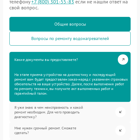
телефону
+7 (800) 301-55-83
если не нашли ответ на
свой вопрос.
Общие вопросы
Вопросы по ремонту водонагревателей
Какие документы вы предоставляете?
На этапе приема устройства на диагностику и последующий
ремонт вам будет предоставлен заказ-наряд с указанием страховых
обязательств на ваше устройство. Далее, после выполнения работ
по ремонту техники, вы получите акт выполненных работ и
гарантийный талон.
Я уже знаю в чем неисправность и какой
ремонт необходим. Для чего проводить
диагностику?
Мне нужен срочный ремонт. Сможете
сделать?