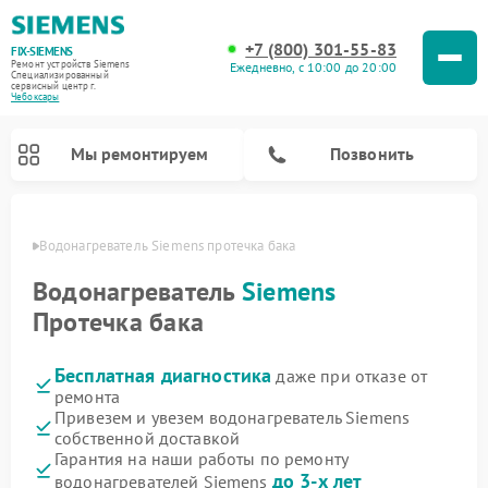
+7 (800) 301-55-83
FIX-SIEMENS
Ремонт устройств Siemens
Ежедневно, с 10:00 до 20:00
Специализированный
cервисный центр г.
Чебоксары
Мы ремонтируем
Позвонить
сарах
Водонагреватель Siemens протечка бака
Водонагреватель
Siemens
Протечка бака
Бесплатная диагностика
даже при отказе от
ремонта
Привезем и увезем водонагреватель Siemens
собственной доставкой
Ремонт посудомоечных машин Siemens
Ремонт варочных панелей Siemens
Ремонт микроволновых печей Siemens
Ремонт холодильных камер Siemens
Ремонт морозильных камер Siemens
Ремонт холодильников Siemens
Ремонт стиральных машин Siemens
Ремонт духовых шкафов Siemens
Ремонт парогенераторов Siemens
Гарантия на наши работы по ремонту
до 3-х лет
водонагревателей Siemens