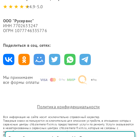
4.9-5.0
ООО "Русервис"
ИНН 7702633247
ОГРН 1077746335776
Поделиться в соц. сетях:
Мы принимаем
все формы оплаты
Политика конфиденциальности
Вся информация на сайте носит исключительно справочный характер.
Товарные знаки используются исключительно для описания устройств, в отношении которых
сервисные центры chb.siemens-fixim.ru предоставляют услуги по ремонту. Услуги оказываются
в неавторизованных сервисных центрах chb.siemens-fixim.ru, которые не связаны с
правообладателями товарных знаков или их официальными представителями.
Ремонт осуществляется для устройств, уже введенных в гражданский оборот в соответствии