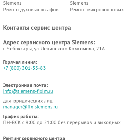
Siemens
Siemens
Ремонт духовых шкафов
Ремонт микроволновых
Siemens
печей Siemens
Ремонт парогенераторов
Ремонт холодильных камер
Контакты сервис центра
Siemens
Siemens
Ремонт сервоприводов
Ремонт морозильных камер
Адрес сервисного центра Siemens:
Siemens
Siemens
г. Чебоксары, ул. Ленинского Комсомола, 21А
Горячая линия:
+7 (800) 301-55-83
Электронная почта:
info@siemens-fixim.ru
для юридических лиц
manager@fix-siemens.ru
График работы:
ПН-ВСК с 9:00 до 21:00 без перерывов и выходных
Рейтинг сервисного центра