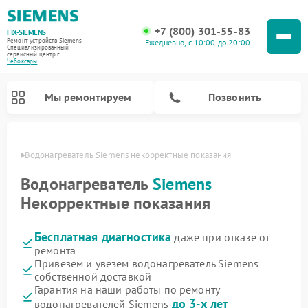
+7 (800) 301-55-83
FIX-SIEMENS
Ремонт устройств Siemens
Ежедневно, с 10:00 до 20:00
Специализированный
cервисный центр г.
Чебоксары
Мы ремонтируем
Позвонить
сарах
Водонагреватель Siemens некорректные показания
Водонагреватель
Siemens
Некорректные показания
Бесплатная диагностика
даже при отказе от
ремонта
Привезем и увезем водонагреватель Siemens
собственной доставкой
Ремонт посудомоечных машин Siemens
Ремонт варочных панелей Siemens
Ремонт микроволновых печей Siemens
Ремонт холодильных камер Siemens
Ремонт морозильных камер Siemens
Ремонт холодильников Siemens
Ремонт стиральных машин Siemens
Ремонт духовых шкафов Siemens
Ремонт парогенераторов Siemens
Гарантия на наши работы по ремонту
до 3-х лет
водонагревателей Siemens