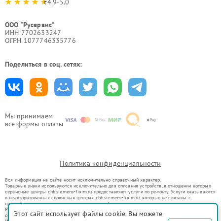
4.9-5.0
ООО "Русервис"
ИНН 7702633247
ОГРН 1077746335776
Поделиться в соц. сетях:
Мы принимаем
все формы оплаты
Политика конфиденциальности
Вся информация на сайте носит исключительно справочный характер.
Товарные знаки используются исключительно для описания устройств, в отношении которых
сервисные центры chb.siemens-fixim.ru предоставляют услуги по ремонту. Услуги оказываются
в неавторизованных сервисных центрах chb.siemens-fixim.ru, которые не связаны с
правообладателями товарных знаков или их официальными представителями.
Ремонт осуществляется для устройств, уже введенных в гражданский оборот в соответствии
Этот сайт использует файлы cookie. Вы можете
со статьей 1487 ГК РФ.