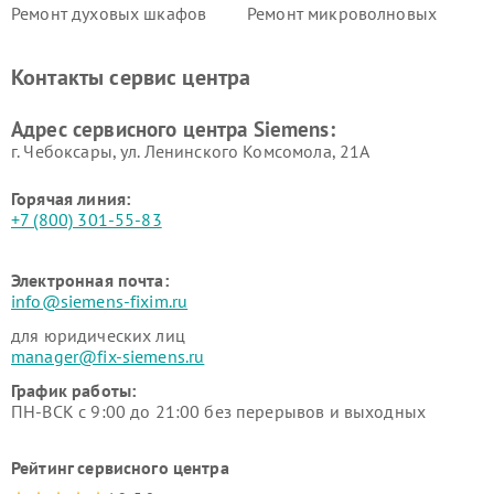
Ремонт духовых шкафов
Ремонт микроволновых
Siemens
печей Siemens
Ремонт парогенераторов
Ремонт холодильных камер
Контакты сервис центра
Siemens
Siemens
Ремонт сервоприводов
Ремонт морозильных камер
Адрес сервисного центра Siemens:
Siemens
Siemens
г. Чебоксары, ул. Ленинского Комсомола, 21А
Горячая линия:
+7 (800) 301-55-83
Электронная почта:
info@siemens-fixim.ru
для юридических лиц
manager@fix-siemens.ru
График работы:
ПН-ВСК с 9:00 до 21:00 без перерывов и выходных
Рейтинг сервисного центра