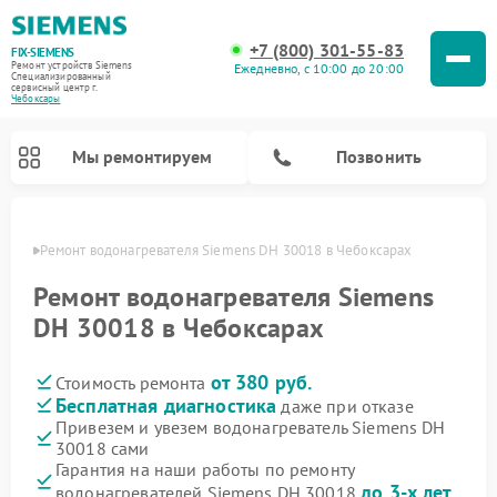
+7 (800) 301-55-83
FIX-SIEMENS
Ремонт устройств Siemens
Ежедневно, с 10:00 до 20:00
Специализированный
cервисный центр г.
Чебоксары
Мы ремонтируем
Позвонить
сарах
Ремонт водонагревателя Siemens DH 30018 в Чебоксарах
Ремонт водонагревателя Siemens
DH 30018 в Чебоксарах
от 380 руб.
Стоимость ремонта
Бесплатная диагностика
даже при отказе
Привезем и увезем водонагреватель Siemens DH
30018 сами
Ремонт посудомоечных машин Siemens
Ремонт варочных панелей Siemens
Ремонт микроволновых печей Siemens
Ремонт холодильных камер Siemens
Ремонт морозильных камер Siemens
Ремонт холодильников Siemens
Ремонт стиральных машин Siemens
Ремонт духовых шкафов Siemens
Ремонт парогенераторов Siemens
Гарантия на наши работы по ремонту
до 3-х лет
водонагревателей Siemens DH 30018