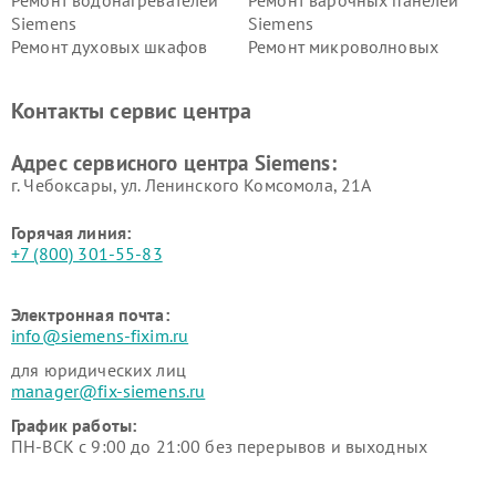
Siemens
Siemens
Ремонт духовых шкафов
Ремонт микроволновых
Siemens
печей Siemens
Ремонт парогенераторов
Ремонт холодильных камер
Контакты сервис центра
Siemens
Siemens
Ремонт сервоприводов
Ремонт морозильных камер
Адрес сервисного центра Siemens:
Siemens
Siemens
г. Чебоксары, ул. Ленинского Комсомола, 21А
Горячая линия:
+7 (800) 301-55-83
Электронная почта:
info@siemens-fixim.ru
для юридических лиц
manager@fix-siemens.ru
График работы:
ПН-ВСК с 9:00 до 21:00 без перерывов и выходных