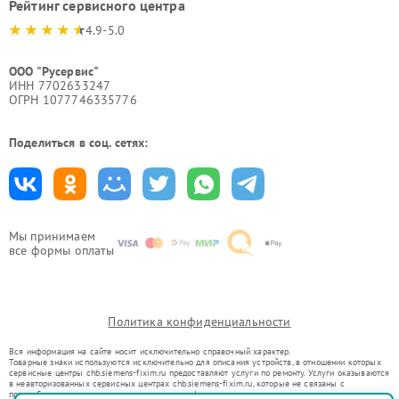
Рейтинг сервисного центра
4.9-5.0
ООО "Русервис"
ИНН 7702633247
ОГРН 1077746335776
Поделиться в соц. сетях:
Мы принимаем
все формы оплаты
Политика конфиденциальности
Вся информация на сайте носит исключительно справочный характер.
Товарные знаки используются исключительно для описания устройств, в отношении которых
сервисные центры chb.siemens-fixim.ru предоставляют услуги по ремонту. Услуги оказываются
в неавторизованных сервисных центрах chb.siemens-fixim.ru, которые не связаны с
правообладателями товарных знаков или их официальными представителями.