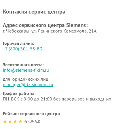
Siemens
печей Siemens
Ремонт парогенераторов
Ремонт холодильных камер
Контакты сервис центра
Siemens
Siemens
Ремонт сервоприводов
Ремонт морозильных камер
Адрес сервисного центра Siemens:
Siemens
Siemens
г. Чебоксары, ул. Ленинского Комсомола, 21А
Горячая линия:
+7 (800) 301-55-83
Электронная почта:
info@siemens-fixim.ru
для юридических лиц
manager@fix-siemens.ru
График работы:
ПН-ВСК с 9:00 до 21:00 без перерывов и выходных
Рейтинг сервисного центра
4.9-5.0