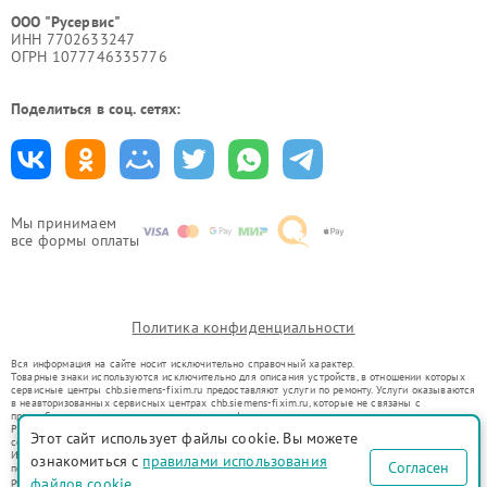
ООО "Русервис"
ИНН 7702633247
ОГРН 1077746335776
Поделиться в соц. сетях:
Мы принимаем
все формы оплаты
Политика конфиденциальности
Вся информация на сайте носит исключительно справочный характер.
Товарные знаки используются исключительно для описания устройств, в отношении которых
сервисные центры chb.siemens-fixim.ru предоставляют услуги по ремонту. Услуги оказываются
в неавторизованных сервисных центрах chb.siemens-fixim.ru, которые не связаны с
правообладателями товарных знаков или их официальными представителями.
Ремонт осуществляется для устройств, уже введенных в гражданский оборот в соответствии
Этот сайт использует файлы cookie. Вы можете
со статьей 1487 ГК РФ.
Использование товарных знаков не преследует цели индивидуализации услуг или введения
ознакомиться с
правилами использования
Согласен
потребителей в заблуждение, а служит для информирования о предоставляемых услугах по
ремонту техники указанных брендов.
файлов cookie