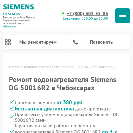
+7 (800) 301-55-83
FIX-SIEMENS
Ремонт устройств Siemens
Ежедневно, с 10:00 до 20:00
Специализированный
cервисный центр г.
Чебоксары
Мы ремонтируем
Позвонить
сарах
Ремонт водонагревателя Siemens DG 50016R2 в Чебоксарах
Ремонт водонагревателя Siemens
DG 50016R2 в Чебоксарах
от 380 руб.
Стоимость ремонта
Бесплатная диагностика
даже при отказе
Привезем и увезем водонагреватель Siemens DG
50016R2 сами
Ремонт посудомоечных машин Siemens
Ремонт варочных панелей Siemens
Ремонт микроволновых печей Siemens
Ремонт холодильных камер Siemens
Ремонт морозильных камер Siemens
Ремонт холодильников Siemens
Ремонт стиральных машин Siemens
Ремонт духовых шкафов Siemens
Ремонт парогенераторов Siemens
Гарантия на наши работы по ремонту
до 3-х
водонагревателей Siemens DG 50016R2