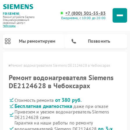
+7 (800) 301-55-83
FIX-SIEMENS
Ремонт устройств Siemens
Ежедневно, с 10:00 до 20:00
Специализированный
cервисный центр г.
Чебоксары
Мы ремонтируем
Позвонить
сарах
Ремонт водонагревателя Siemens DE2124628 в Чебоксарах
Ремонт водонагревателя Siemens
DE2124628 в Чебоксарах
от 380 руб.
Стоимость ремонта
Бесплатная диагностика
даже при отказе
Привезем и увезем водонагреватель Siemens
DE2124628 сами
Ремонт посудомоечных машин Siemens
Ремонт варочных панелей Siemens
Ремонт микроволновых печей Siemens
Ремонт холодильных камер Siemens
Ремонт морозильных камер Siemens
Ремонт холодильников Siemens
Ремонт стиральных машин Siemens
Ремонт духовых шкафов Siemens
Ремонт парогенераторов Siemens
Гарантия на наши работы по ремонту
до 3-х
водонагревателей Siemens DE2124628