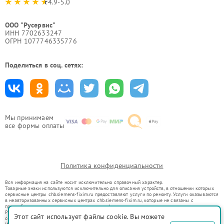
4.9-5.0
ООО "Русервис"
ИНН 7702633247
ОГРН 1077746335776
Поделиться в соц. сетях:
Мы принимаем
все формы оплаты
Политика конфиденциальности
Вся информация на сайте носит исключительно справочный характер.
Товарные знаки используются исключительно для описания устройств, в отношении которых
сервисные центры chb.siemens-fixim.ru предоставляют услуги по ремонту. Услуги оказываются
в неавторизованных сервисных центрах chb.siemens-fixim.ru, которые не связаны с
правообладателями товарных знаков или их официальными представителями.
Ремонт осуществляется для устройств, уже введенных в гражданский оборот в соответствии
Этот сайт использует файлы cookie. Вы можете
со статьей 1487 ГК РФ.