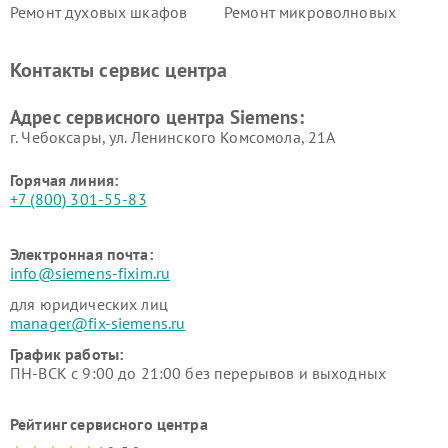
Ремонт духовых шкафов
Ремонт микроволновых
Siemens
печей Siemens
Ремонт парогенераторов
Ремонт холодильных камер
Контакты сервис центра
Siemens
Siemens
Ремонт сервоприводов
Ремонт морозильных камер
Адрес сервисного центра Siemens:
Siemens
Siemens
г. Чебоксары, ул. Ленинского Комсомола, 21А
Горячая линия:
+7 (800) 301-55-83
Электронная почта:
info@siemens-fixim.ru
для юридических лиц
manager@fix-siemens.ru
График работы:
ПН-ВСК с 9:00 до 21:00 без перерывов и выходных
Рейтинг сервисного центра