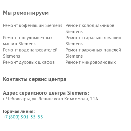
Мы ремонтируем
Ремонт кофемашин Siemens
Ремонт холодильников
Siemens
Ремонт посудомоечных
Ремонт стиральных машин
машин Siemens
Siemens
Ремонт водонагревателей
Ремонт варочных панелей
Siemens
Siemens
Ремонт духовых шкафов
Ремонт микроволновых
Siemens
печей Siemens
Ремонт парогенераторов
Ремонт холодильных камер
Контакты сервис центра
Siemens
Siemens
Ремонт сервоприводов
Ремонт морозильных камер
Адрес сервисного центра Siemens:
Siemens
Siemens
г. Чебоксары, ул. Ленинского Комсомола, 21А
Горячая линия:
+7 (800) 301-55-83