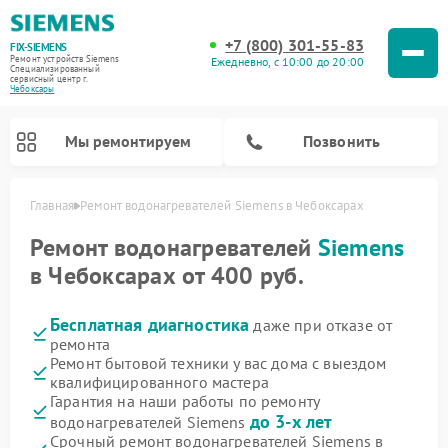
+7 (800) 301-55-83
FIX-SIEMENS
Ремонт устройств Siemens
Ежедневно, с 10:00 до 20:00
Специализированный
cервисный центр г.
Чебоксары
Мы ремонтируем
Позвонить
Главная
Ремонт водонагревателей Siemens в Чебоксарах
Ремонт водонагревателей
Siemens
в Чебоксарах от 400 руб.
Бесплатная диагностика
даже при отказе от
ремонта
Ремонт бытовой техники у вас дома с выездом
квалифицированного мастера
Гарантия на наши работы по ремонту
Ремонт посудомоечных машин Siemens
Ремонт варочных панелей Siemens
Ремонт микроволновых печей Siemens
Ремонт холодильных камер Siemens
Ремонт морозильных камер Siemens
Ремонт холодильников Siemens
Ремонт стиральных машин Siemens
Ремонт духовых шкафов Siemens
Ремонт парогенераторов Siemens
до 3-х лет
водонагревателей Siemens
Срочный ремонт водонагревателей Siemens в