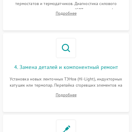
термостатов и термодатчиков. Диагностика силового
модуля, реле, диодных мостов и IGBT-транзисторов (для
Подробнее
индукции). Проверка кранов и газ-контроля (для газовых
панелей).
4. Замена деталей и компонентный ремонт
Установка новых ленточных ТЭНов (Hi-Light), индукторных
катушек или термопар. Перепайка сгоревших элементов на
плате управления, восстановление токопроводящих
Подробнее
дорожек. Очистка контактов и замена поврежденной
проводки.