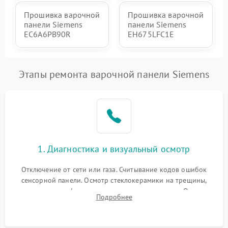
Прошивка варочной
Прошивка варочной
панели Siemens
панели Siemens
EC6A6PB90R
EH675LFC1E
Этапы ремонта варочной панели Siemens
1. Диагностика и визуальный осмотр
Отключение от сети или газа. Считывание кодов ошибок
сенсорной панели. Осмотр стеклокерамики на трещины,
проверка конфорок на равномерность нагрева. Опрос
Подробнее
клиента о симптомах (не включается, не видит посуду,
щелкает).