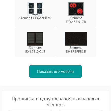
Siemens EP6A2PB20
Siemens
ET645FN17R
Siemens
Siemens
EX675LXC1E
EH875FFB1E
Показать все модели
Прошивка на других варочных панелях
Siemens