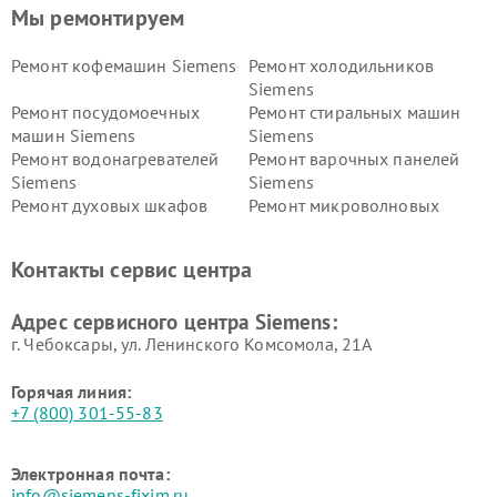
Мы ремонтируем
Ремонт кофемашин Siemens
Ремонт холодильников
Siemens
Ремонт посудомоечных
Ремонт стиральных машин
машин Siemens
Siemens
Ремонт водонагревателей
Ремонт варочных панелей
Siemens
Siemens
Ремонт духовых шкафов
Ремонт микроволновых
Siemens
печей Siemens
Ремонт парогенераторов
Ремонт холодильных камер
Контакты сервис центра
Siemens
Siemens
Ремонт сервоприводов
Ремонт морозильных камер
Адрес сервисного центра Siemens:
Siemens
Siemens
г. Чебоксары, ул. Ленинского Комсомола, 21А
Горячая линия:
+7 (800) 301-55-83
Электронная почта:
info@siemens-fixim.ru