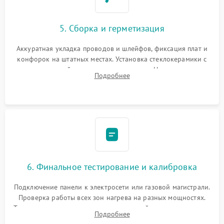
5. Сборка и герметизация
Аккуратная укладка проводов и шлейфов, фиксация плат и
конфорок на штатных местах. Установка стеклокерамики с
проверкой равномерности зазоров. Нанесение
Подробнее
термостойкого герметика или укладка уплотнительной
ленты по контуру.
6. Финальное тестирование и калибровка
Подключение панели к электросети или газовой магистрали.
Проверка работы всех зон нагрева на разных мощностях.
Тестирование сенсорного управления, таймера, индикаторов
Подробнее
остаточного тепла и систем защиты от перегрева.