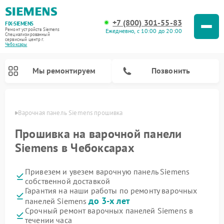
+7 (800) 301-55-83
FIX-SIEMENS
Ремонт устройств Siemens
Ежедневно, с 10:00 до 20:00
Специализированный
cервисный центр г.
Чебоксары
Мы ремонтируем
Позвонить
сарах
Варочная панель Siemens прошивка
Прошивка на варочной панели
Siemens в Чебоксарах
Привезем и увезем варочную панель Siemens
собственной доставкой
Гарантия на наши работы по ремонту варочных
до 3-х лет
панелей Siemens
Ремонт посудомоечных машин Siemens
Ремонт водонагревателей Siemens
Ремонт микроволновых печей Siemens
Ремонт холодильных камер Siemens
Ремонт морозильных камер Siemens
Ремонт холодильников Siemens
Ремонт стиральных машин Siemens
Ремонт духовых шкафов Siemens
Ремонт парогенераторов Siemens
Срочный ремонт варочных панелей Siemens в
течении часа