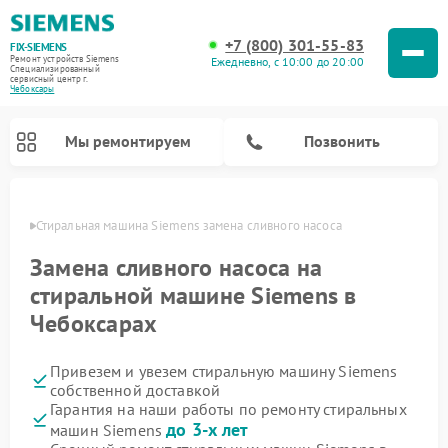
+7 (800) 301-55-83
FIX-SIEMENS
Ремонт устройств Siemens
Ежедневно, с 10:00 до 20:00
Специализированный
cервисный центр г.
Чебоксары
Мы ремонтируем
Позвонить
сарах
Стиральная машина Siemens замена сливного насоса
Замена сливного насоса на
стиральной машине Siemens в
Чебоксарах
Привезем и увезем стиральную машину Siemens
собственной доставкой
Гарантия на наши работы по ремонту стиральных
Ремонт посудомоечных машин Siemens
Ремонт варочных панелей Siemens
Ремонт микроволновых печей Siemens
Ремонт холодильных камер Siemens
Ремонт морозильных камер Siemens
Ремонт холодильников Siemens
Ремонт водонагревателей Siemens
Ремонт духовых шкафов Siemens
Ремонт парогенераторов Siemens
до 3-х лет
машин Siemens