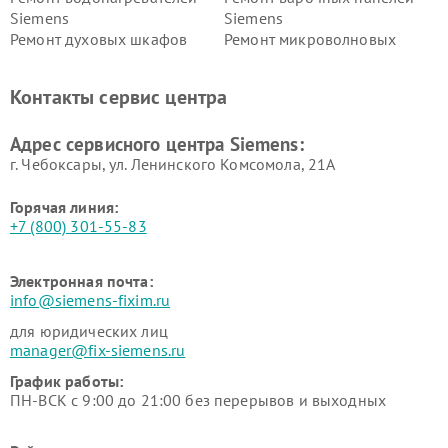
Siemens
Siemens
Ремонт духовых шкафов
Ремонт микроволновых
Siemens
печей Siemens
Ремонт парогенераторов
Ремонт холодильных камер
Контакты сервис центра
Siemens
Siemens
Ремонт сервоприводов
Ремонт морозильных камер
Адрес сервисного центра Siemens:
Siemens
Siemens
г. Чебоксары, ул. Ленинского Комсомола, 21А
Горячая линия:
+7 (800) 301-55-83
Электронная почта:
info@siemens-fixim.ru
для юридических лиц
manager@fix-siemens.ru
График работы:
ПН-ВСК с 9:00 до 21:00 без перерывов и выходных