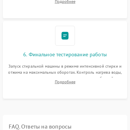
Подробнее
герметиком для предотвращения возможных протечек воды.
6. Финальное тестирование работы
Запуск стиральной машины в режиме интенсивной стирки и
отжима на максимальных оборотах. Контроль нагрева воды,
корректности слива, отсутствия излишних вибраций,
Подробнее
посторонних стуков и протечек под корпусом.
FAQ. Ответы на вопросы