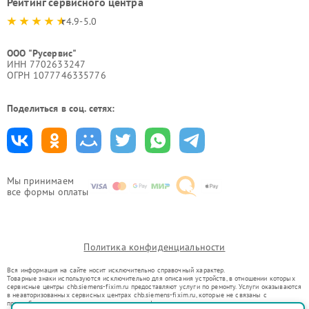
Рейтинг сервисного центра
4.9-5.0
ООО "Русервис"
ИНН 7702633247
ОГРН 1077746335776
Поделиться в соц. сетях:
Мы принимаем
все формы оплаты
Политика конфиденциальности
Вся информация на сайте носит исключительно справочный характер.
Товарные знаки используются исключительно для описания устройств, в отношении которых
сервисные центры chb.siemens-fixim.ru предоставляют услуги по ремонту. Услуги оказываются
в неавторизованных сервисных центрах chb.siemens-fixim.ru, которые не связаны с
правообладателями товарных знаков или их официальными представителями.