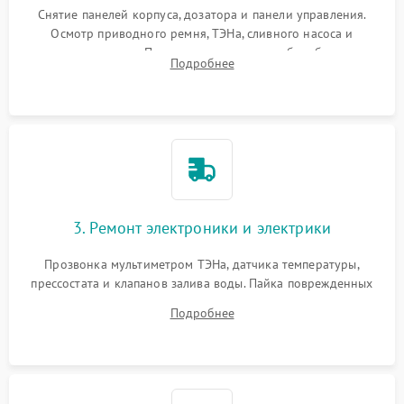
Снятие панелей корпуса, дозатора и панели управления.
Осмотр приводного ремня, ТЭНа, сливного насоса и
амортизаторов. Проверка подшипников барабана и
Подробнее
крестовины на износ, а манжеты люка на разрывы.
3. Ремонт электроники и электрики
Прозвонка мультиметром ТЭНа, датчика температуры,
прессостата и клапанов залива воды. Пайка поврежденных
дорожек или замена симисторов на плате управления.
Подробнее
Восстановление целостности проводки и контактов.