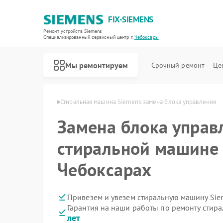
FIX-SIEMENS
Ремонт устройств Siemens
Специализированный cервисный центр г.
Чебоксары
Мы ремонтируем
Срочный ремонт
Це
emens в Чебоксарах
Стиральная машина Siemens замена блока управления
Замена блока управ
стиральной машине 
Чебоксарах
Привезем и увезем стиральную машину Sie
Гарантия на наши работы по ремонту сти
лет
Ремонт холодильников Siemens
Ремонт посудомоечных машин Siemens
Ремонт водонагревателей Siemens
Ремонт варочных панелей Siemens
Ремонт духовых шкафов Siemens
Ремонт микроволновых печей Siemens
Ремонт парогенераторов Siemens
Ремонт холодильных камер Siemens
Ремонт сервоприводов Siemens
Ремонт морозильных камер Siemens