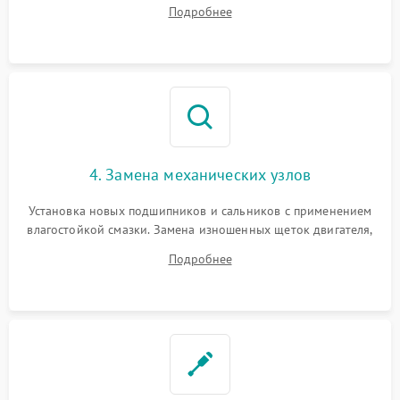
дорожек или замена симисторов на плате управления.
Подробнее
Восстановление целостности проводки и контактов.
4. Замена механических узлов
Установка новых подшипников и сальников с применением
влагостойкой смазки. Замена изношенных щеток двигателя,
порванного ремня привода, неисправного сливного насоса
Подробнее
или поврежденной резиновой манжеты.