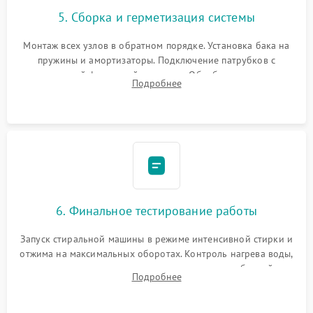
5. Сборка и герметизация системы
Монтаж всех узлов в обратном порядке. Установка бака на
пружины и амортизаторы. Подключение патрубков с
надежной фиксацией хомутами. Обработка стыков
Подробнее
герметиком для предотвращения возможных протечек воды.
6. Финальное тестирование работы
Запуск стиральной машины в режиме интенсивной стирки и
отжима на максимальных оборотах. Контроль нагрева воды,
корректности слива, отсутствия излишних вибраций,
Подробнее
посторонних стуков и протечек под корпусом.