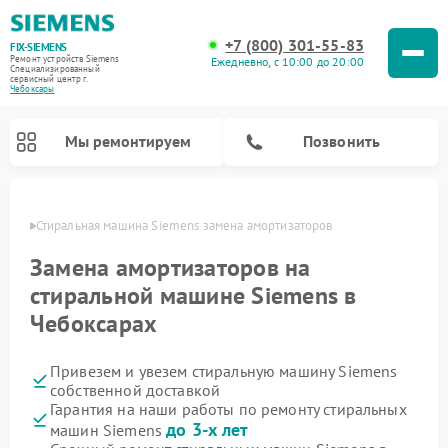
+7 (800) 301-55-83
FIX-SIEMENS
Ремонт устройств Siemens
Ежедневно, с 10:00 до 20:00
Специализированный
cервисный центр г.
Чебоксары
Мы ремонтируем
Позвонить
сарах
Стиральная машина Siemens замена амортизаторов
Замена амортизаторов на
стиральной машине Siemens в
Чебоксарах
Привезем и увезем стиральную машину Siemens
собственной доставкой
Гарантия на наши работы по ремонту стиральных
Ремонт посудомоечных машин Siemens
Ремонт варочных панелей Siemens
Ремонт микроволновых печей Siemens
Ремонт холодильных камер Siemens
Ремонт морозильных камер Siemens
Ремонт холодильников Siemens
Ремонт водонагревателей Siemens
Ремонт духовых шкафов Siemens
Ремонт парогенераторов Siemens
до 3-х лет
машин Siemens