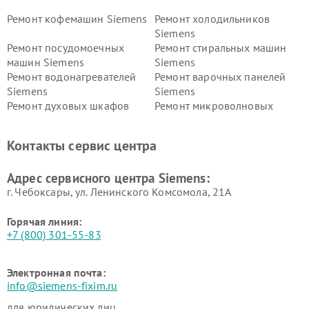
Ремонт кофемашин Siemens
Ремонт холодильников
Siemens
Ремонт посудомоечных
Ремонт стиральных машин
машин Siemens
Siemens
Ремонт водонагревателей
Ремонт варочных панелей
Siemens
Siemens
Ремонт духовых шкафов
Ремонт микроволновых
Siemens
печей Siemens
Ремонт парогенераторов
Ремонт холодильных камер
Контакты сервис центра
Siemens
Siemens
Ремонт сервоприводов
Ремонт морозильных камер
Адрес сервисного центра Siemens:
Siemens
Siemens
г. Чебоксары, ул. Ленинского Комсомола, 21А
Горячая линия:
+7 (800) 301-55-83
Электронная почта:
info@siemens-fixim.ru
для юридических лиц