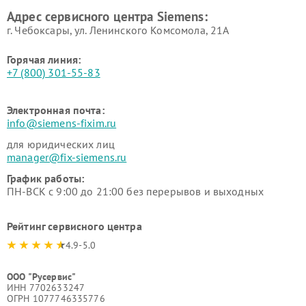
Ремонт сервоприводов
Ремонт морозильных камер
Адрес сервисного центра Siemens:
Siemens
Siemens
г. Чебоксары, ул. Ленинского Комсомола, 21А
Горячая линия:
+7 (800) 301-55-83
Электронная почта:
info@siemens-fixim.ru
для юридических лиц
manager@fix-siemens.ru
График работы:
ПН-ВСК с 9:00 до 21:00 без перерывов и выходных
Рейтинг сервисного центра
4.9-5.0
ООО "Русервис"
ИНН 7702633247
ОГРН 1077746335776