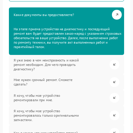
Какие документы вы предоставляете?
На этапе приема устройства на диагностику и последующий
ремонт вам будет предоставлен заказ-наряд с указанием страховых
обязательств на ваше устройство. Далее, после выполнения работ
по ремонту техники, вы получите акт выполненных работ и
гарантийный талон.
Я уже знаю в чем неисправность и какой
ремонт необходим. Для чего проводить
диагностику?
Мне нужен срочный ремонт. Сможете
сделать?
Я хочу, чтобы мое устройство
ремонтировали при мне.
Я хочу, чтобы мое устройство
ремонтировалось только оригинальными
запчастями.
Как я узнаю, что мое устройство готово?