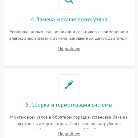
4. Замена механических узлов
Установка новых подшипников и сальников с применением
влагостойкой смазки. Замена изношенных щеток двигателя,
порванного ремня привода, неисправного сливного насоса
Подробнее
или поврежденной резиновой манжеты.
5. Сборка и герметизация системы
Монтаж всех узлов в обратном порядке. Установка бака на
пружины и амортизаторы. Подключение патрубков с
надежной фиксацией хомутами. Обработка стыков
Подробнее
герметиком для предотвращения возможных протечек воды.