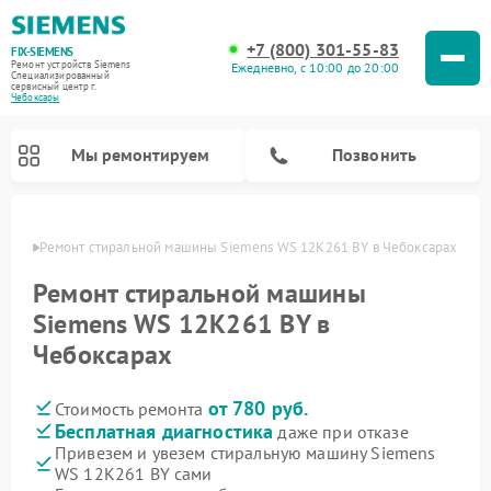
+7 (800) 301-55-83
FIX-SIEMENS
Ремонт устройств Siemens
Ежедневно, с 10:00 до 20:00
Специализированный
cервисный центр г.
Чебоксары
Мы ремонтируем
Позвонить
сарах
Ремонт стиральной машины Siemens WS 12K261 BY в Чебоксарах
Ремонт стиральной машины
Siemens WS 12K261 BY в
Чебоксарах
от 780 руб.
Стоимость ремонта
Бесплатная диагностика
даже при отказе
Привезем и увезем стиральную машину Siemens
Ремонт посудомоечных машин Siemens
Ремонт варочных панелей Siemens
Ремонт микроволновых печей Siemens
Ремонт холодильных камер Siemens
Ремонт морозильных камер Siemens
Ремонт холодильников Siemens
Ремонт водонагревателей Siemens
Ремонт духовых шкафов Siemens
Ремонт парогенераторов Siemens
WS 12K261 BY сами