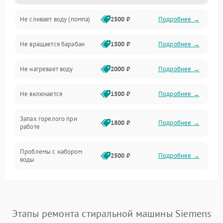
Не сливает воду (помпа)
2500 ₽
Подробнее →
Водоснабжение
Не вращается барабан
1500 ₽
Подробнее →
Слив
Не нагревает воду
2000 ₽
Подробнее →
Программное обеспечение
Не включается
1500 ₽
Подробнее →
Запах горелого при
1800 ₽
Подробнее →
работе
Проблемы с набором
2500 ₽
Подробнее →
воды
Замена ТЭНа
2200 ₽
Подробнее →
Замена платы управления
2200 ₽
Подробнее →
Этапы ремонта стиральной машины Siemens