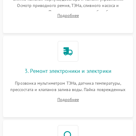
Осмотр приводного ремня, ТЭНа, сливного насоса и
амортизаторов. Проверка подшипников барабана и
Подробнее
крестовины на износ, а манжеты люка на разрывы.
3. Ремонт электроники и электрики
Прозвонка мультиметром ТЭНа, датчика температуры,
прессостата и клапанов залива воды. Пайка поврежденных
дорожек или замена симисторов на плате управления.
Подробнее
Восстановление целостности проводки и контактов.