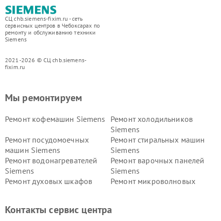
СЦ chb.siemens-fixim.ru - сеть
сервисных центров в Чебоксарах по
ремонту и обслуживанию техники
Siemens
2021-2026 © СЦ chb.siemens-
fixim.ru
Мы ремонтируем
Ремонт кофемашин Siemens
Ремонт холодильников
Siemens
Ремонт посудомоечных
Ремонт стиральных машин
машин Siemens
Siemens
Ремонт водонагревателей
Ремонт варочных панелей
Siemens
Siemens
Ремонт духовых шкафов
Ремонт микроволновых
Siemens
печей Siemens
Ремонт парогенераторов
Ремонт холодильных камер
Контакты сервис центра
Siemens
Siemens