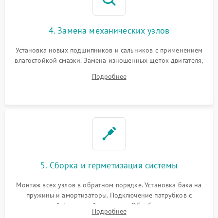
4. Замена механических узлов
Установка новых подшипников и сальников с применением
влагостойкой смазки. Замена изношенных щеток двигателя,
порванного ремня привода, неисправного сливного насоса
Подробнее
или поврежденной резиновой манжеты.
5. Сборка и герметизация системы
Монтаж всех узлов в обратном порядке. Установка бака на
пружины и амортизаторы. Подключение патрубков с
надежной фиксацией хомутами. Обработка стыков
Подробнее
герметиком для предотвращения возможных протечек воды.