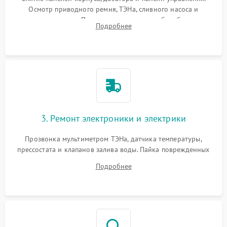
Осмотр приводного ремня, ТЭНа, сливного насоса и
амортизаторов. Проверка подшипников барабана и
Подробнее
крестовины на износ, а манжеты люка на разрывы.
3. Ремонт электроники и электрики
Прозвонка мультиметром ТЭНа, датчика температуры,
прессостата и клапанов залива воды. Пайка поврежденных
дорожек или замена симисторов на плате управления.
Подробнее
Восстановление целостности проводки и контактов.