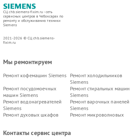
СЦ chb.siemens-fixim.ru - сеть
сервисных центров в Чебоксарах по
ремонту и обслуживанию техники
Siemens
2021-2026 © СЦ chb.siemens-
fixim.ru
Мы ремонтируем
Ремонт кофемашин Siemens
Ремонт холодильников
Siemens
Ремонт посудомоечных
Ремонт стиральных машин
машин Siemens
Siemens
Ремонт водонагревателей
Ремонт варочных панелей
Siemens
Siemens
Ремонт духовых шкафов
Ремонт микроволновых
Siemens
печей Siemens
Ремонт парогенераторов
Ремонт холодильных камер
Контакты сервис центра
Siemens
Siemens