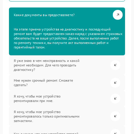
Какие документы вы предоставляете?
На этапе приема устройства на диагностику и последующий
ремонт вам будет предоставлен заказ-наряд с указанием страховых
обязательств на ваше устройство. Далее, после выполнения работ
по ремонту техники, вы получите акт выполненных работ и
гарантийный талон.
Я уже знаю в чем неисправность и какой
ремонт необходим. Для чего проводить
диагностику?
Мне нужен срочный ремонт. Сможете
сделать?
Я хочу, чтобы мое устройство
ремонтировали при мне.
Я хочу, чтобы мое устройство
ремонтировалось только оригинальными
запчастями.
Как я узнаю, что мое устройство готово?