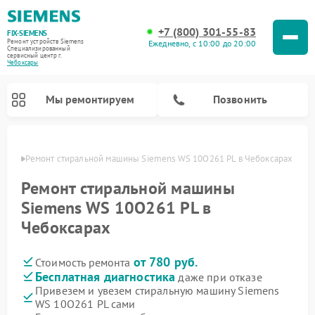
+7 (800) 301-55-83
FIX-SIEMENS
Ремонт устройств Siemens
Ежедневно, с 10:00 до 20:00
Специализированный
cервисный центр г.
Чебоксары
Мы ремонтируем
Позвонить
сарах
Ремонт стиральной машины Siemens WS 10O261 PL в Чебоксарах
Ремонт стиральной машины
Siemens WS 10O261 PL в
Чебоксарах
от 780 руб.
Стоимость ремонта
Бесплатная диагностика
даже при отказе
Привезем и увезем стиральную машину Siemens
Ремонт посудомоечных машин Siemens
Ремонт варочных панелей Siemens
Ремонт микроволновых печей Siemens
Ремонт холодильных камер Siemens
Ремонт морозильных камер Siemens
Ремонт холодильников Siemens
Ремонт водонагревателей Siemens
Ремонт духовых шкафов Siemens
Ремонт парогенераторов Siemens
WS 10O261 PL сами