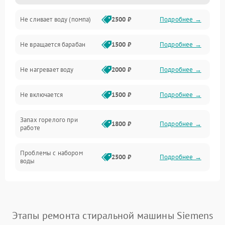
Не сливает воду (помпа)
2500 ₽
Подробнее →
Водоснабжение
Не вращается барабан
1500 ₽
Подробнее →
Слив
Не нагревает воду
2000 ₽
Подробнее →
Программное обеспечение
Не включается
1500 ₽
Подробнее →
Запах горелого при
1800 ₽
Подробнее →
работе
Проблемы с набором
2500 ₽
Подробнее →
воды
Замена ТЭНа
2200 ₽
Подробнее →
Замена платы управления
2200 ₽
Подробнее →
Этапы ремонта стиральной машины Siemens