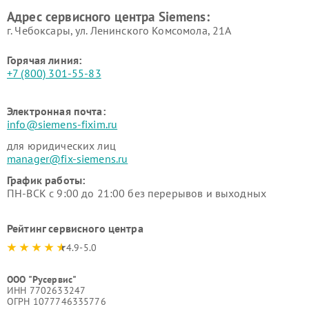
Ремонт сервоприводов
Ремонт морозильных камер
Адрес сервисного центра Siemens:
Siemens
Siemens
г. Чебоксары, ул. Ленинского Комсомола, 21А
Горячая линия:
+7 (800) 301-55-83
Электронная почта:
info@siemens-fixim.ru
для юридических лиц
manager@fix-siemens.ru
График работы:
ПН-ВСК с 9:00 до 21:00 без перерывов и выходных
Рейтинг сервисного центра
4.9-5.0
ООО "Русервис"
ИНН 7702633247
ОГРН 1077746335776