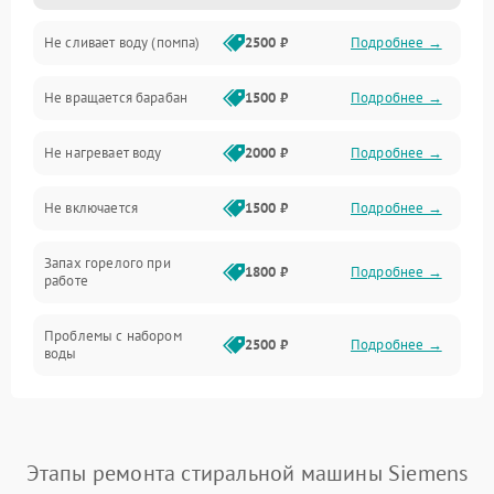
Не сливает воду (помпа)
2500 ₽
Подробнее →
Водоснабжение
Не вращается барабан
1500 ₽
Подробнее →
Слив
Не нагревает воду
2000 ₽
Подробнее →
Программное обеспечение
Не включается
1500 ₽
Подробнее →
Запах горелого при
1800 ₽
Подробнее →
работе
Проблемы с набором
2500 ₽
Подробнее →
воды
Замена ТЭНа
2200 ₽
Подробнее →
Замена платы управления
2200 ₽
Подробнее →
Этапы ремонта стиральной машины Siemens