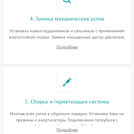
4. Замена механических узлов
Установка новых подшипников и сальников с применением
влагостойкой смазки. Замена изношенных щеток двигателя,
порванного ремня привода, неисправного сливного насоса
Подробнее
или поврежденной резиновой манжеты.
5. Сборка и герметизация системы
Монтаж всех узлов в обратном порядке. Установка бака на
пружины и амортизаторы. Подключение патрубков с
надежной фиксацией хомутами. Обработка стыков
Подробнее
герметиком для предотвращения возможных протечек воды.