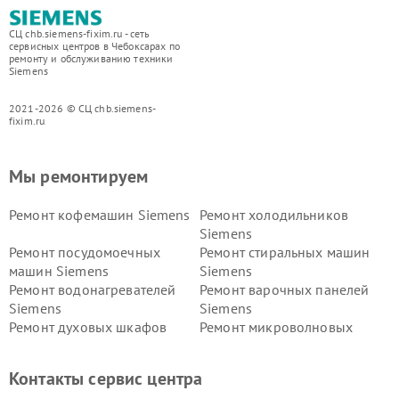
СЦ chb.siemens-fixim.ru - сеть
сервисных центров в Чебоксарах по
ремонту и обслуживанию техники
Siemens
2021-2026 © СЦ chb.siemens-
fixim.ru
Мы ремонтируем
Ремонт кофемашин Siemens
Ремонт холодильников
Siemens
Ремонт посудомоечных
Ремонт стиральных машин
машин Siemens
Siemens
Ремонт водонагревателей
Ремонт варочных панелей
Siemens
Siemens
Ремонт духовых шкафов
Ремонт микроволновых
Siemens
печей Siemens
Ремонт парогенераторов
Ремонт холодильных камер
Контакты сервис центра
Siemens
Siemens