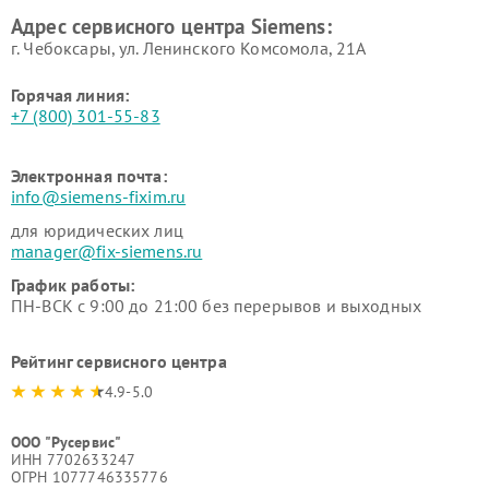
Ремонт сервоприводов
Ремонт морозильных камер
Адрес сервисного центра Siemens:
Siemens
Siemens
г. Чебоксары, ул. Ленинского Комсомола, 21А
Горячая линия:
+7 (800) 301-55-83
Электронная почта:
info@siemens-fixim.ru
для юридических лиц
manager@fix-siemens.ru
График работы:
ПН-ВСК с 9:00 до 21:00 без перерывов и выходных
Рейтинг сервисного центра
4.9-5.0
ООО "Русервис"
ИНН 7702633247
ОГРН 1077746335776