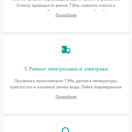
Осмотр приводного ремня, ТЭНа, сливного насоса и
амортизаторов. Проверка подшипников барабана и
Подробнее
крестовины на износ, а манжеты люка на разрывы.
3. Ремонт электроники и электрики
Прозвонка мультиметром ТЭНа, датчика температуры,
прессостата и клапанов залива воды. Пайка поврежденных
дорожек или замена симисторов на плате управления.
Подробнее
Восстановление целостности проводки и контактов.