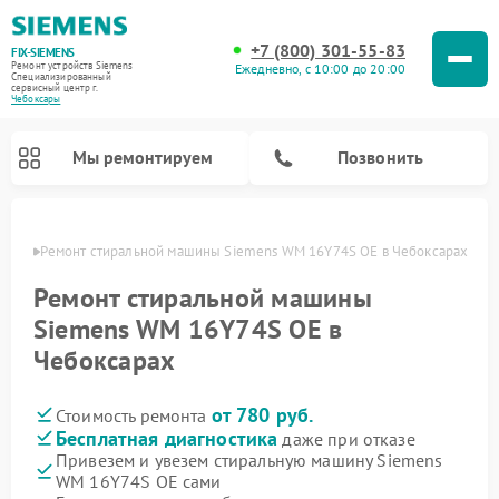
+7 (800) 301-55-83
FIX-SIEMENS
Ремонт устройств Siemens
Ежедневно, с 10:00 до 20:00
Специализированный
cервисный центр г.
Чебоксары
Мы ремонтируем
Позвонить
сарах
Ремонт стиральной машины Siemens WM 16Y74S OE в Чебоксарах
Ремонт стиральной машины
Siemens WM 16Y74S OE в
Чебоксарах
от 780 руб.
Стоимость ремонта
Бесплатная диагностика
даже при отказе
Привезем и увезем стиральную машину Siemens
Ремонт посудомоечных машин Siemens
Ремонт варочных панелей Siemens
Ремонт микроволновых печей Siemens
Ремонт холодильных камер Siemens
Ремонт морозильных камер Siemens
Ремонт холодильников Siemens
Ремонт водонагревателей Siemens
Ремонт духовых шкафов Siemens
Ремонт парогенераторов Siemens
WM 16Y74S OE сами