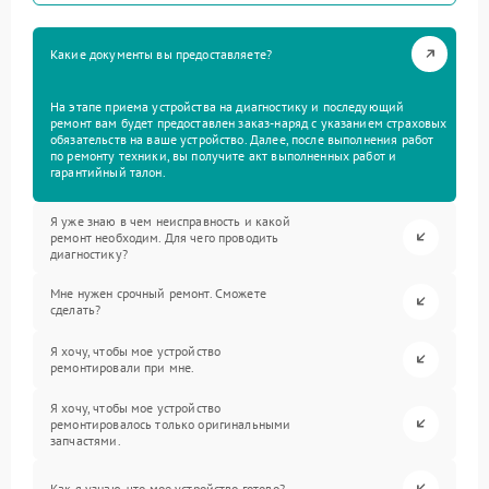
Какие документы вы предоставляете?
На этапе приема устройства на диагностику и последующий
ремонт вам будет предоставлен заказ-наряд с указанием страховых
обязательств на ваше устройство. Далее, после выполнения работ
по ремонту техники, вы получите акт выполненных работ и
гарантийный талон.
Я уже знаю в чем неисправность и какой
ремонт необходим. Для чего проводить
диагностику?
Мне нужен срочный ремонт. Сможете
сделать?
Я хочу, чтобы мое устройство
ремонтировали при мне.
Я хочу, чтобы мое устройство
ремонтировалось только оригинальными
запчастями.
Как я узнаю, что мое устройство готово?