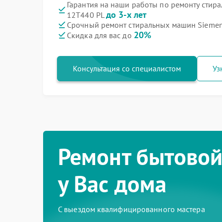
Гарантия на наши работы по ремонту сти
до 3-х лет
12T440 PL
Срочный ремонт стиральных машин Siemen
20%
Скидка для вас до
Консультация со специалистом
Уз
Ремонт бытовой
у Вас дома
С выездом квалифицированного мастера