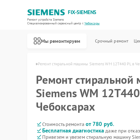
FIX-SIEMENS
Ремонт устройств Siemens
Специализированный cервисный центр г.
Чебоксары
Мы ремонтируем
Срочный ремонт
Це
emens в Чебоксарах
Ремонт стиральной машины Siemens WM 12T440 PL в Че
Ремонт стиральной
Siemens WM 12T440
Чебоксарах
от 780 руб.
Стоимость ремонта
Бесплатная диагностика
даже при отказ
Привезем и увезем стиральную машину Si
Ремонт холодильников Siemens
Ремонт посудомоечных машин Siemens
Ремонт водонагревателей Siemens
Ремонт варочных панелей Siemens
Ремонт духовых шкафов Siemens
Ремонт микроволновых печей Siemens
Ремонт парогенераторов Siemens
Ремонт холодильных камер Siemens
Ремонт сервоприводов Siemens
Ремонт морозильных камер Siemens