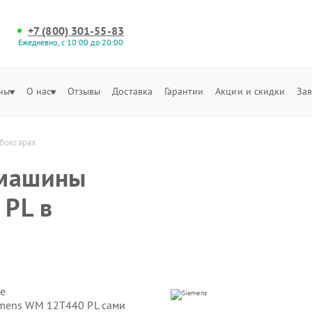
+7 (800) 301-55-83
Ежедневно, с 10:00 до 20:00
ны
О нас
Отзывы
Доставка
Гарантии
Акции и скидки
Зая
боксарах
 машины
 PL в
е
emens WM 12T440 PL сами