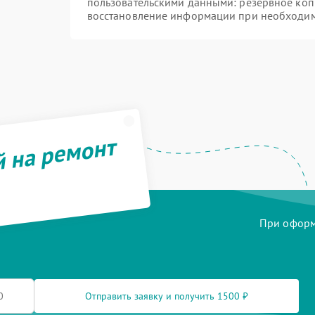
пользовательскими данными: резервное коп
восстановление информации при необходи
й на ремонт
При оформл
Отправить заявку и получить 1500 ₽