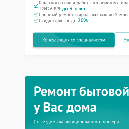
Гарантия на наши работы по ремонту сти
до 3-х лет
12N26 BPL
Срочный ремонт стиральных машин Siemen
20%
Скидка для вас до
Консультация со специалистом
Уз
Ремонт бытовой
у Вас дома
С выездом квалифицированного мастера