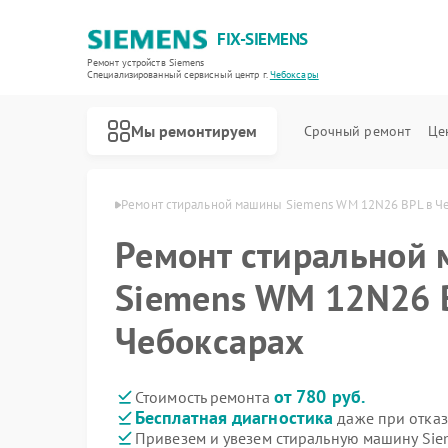
FIX-SIEMENS
Ремонт устройств Siemens
Специализированный cервисный центр г.
Чебоксары
Мы ремонтируем
Срочный ремонт
Це
emens в Чебоксарах
Ремонт стиральной машины Siemens WM 12N26 BPL в Ч
Ремонт стиральной
Siemens WM 12N26 
Чебоксарах
от 780 руб.
Стоимость ремонта
Бесплатная диагностика
даже при отказ
Привезем и увезем стиральную машину Si
Ремонт холодильников Siemens
Ремонт посудомоечных машин Siemens
Ремонт водонагревателей Siemens
Ремонт варочных панелей Siemens
Ремонт духовых шкафов Siemens
Ремонт микроволновых печей Siemens
Ремонт парогенераторов Siemens
Ремонт холодильных камер Siemens
Ремонт сервоприводов Siemens
Ремонт морозильных камер Siemens