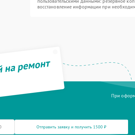
пользовательскими данными: резервное коп
восстановление информации при необходи
й на ремонт
При оформл
Отправить заявку и получить 1500 ₽