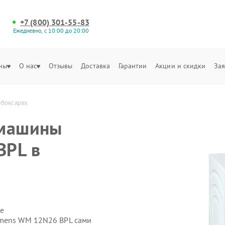
+7 (800) 301-55-83
Ежедневно, с 10:00 до 20:00
ны
О нас
Отзывы
Доставка
Гарантии
Акции и скидки
Зая
ебоксарах
 машины
BPL в
е
emens WM 12N26 BPL сами