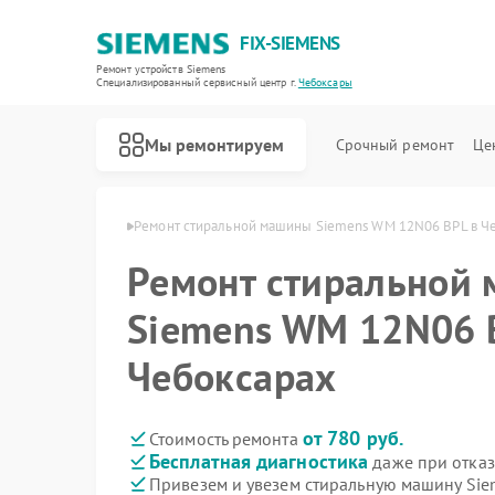
FIX-SIEMENS
Ремонт устройств Siemens
Специализированный cервисный центр г.
Чебоксары
Мы ремонтируем
Срочный ремонт
Це
emens в Чебоксарах
Ремонт стиральной машины Siemens WM 12N06 BPL в Ч
Ремонт стиральной
Siemens WM 12N06 
Чебоксарах
от 780 руб.
Стоимость ремонта
Бесплатная диагностика
даже при отказ
Привезем и увезем стиральную машину Si
Ремонт холодильников Siemens
Ремонт посудомоечных машин Siemens
Ремонт водонагревателей Siemens
Ремонт варочных панелей Siemens
Ремонт духовых шкафов Siemens
Ремонт микроволновых печей Siemens
Ремонт парогенераторов Siemens
Ремонт холодильных камер Siemens
Ремонт сервоприводов Siemens
Ремонт морозильных камер Siemens