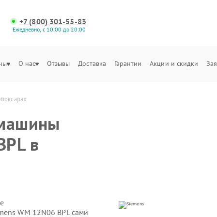
+7 (800) 301-55-83
Ежедневно, с 10:00 до 20:00
ны
О нас
Отзывы
Доставка
Гарантии
Акции и скидки
Зая
ебоксарах
 машины
BPL в
е
emens WM 12N06 BPL сами