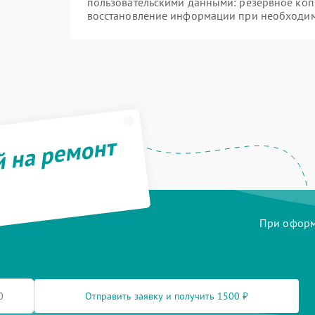
пользовательскими данными: резервное коп
восстановление информации при необходи
й на ремонт
При оформл
Отправить заявку и получить 1500 ₽