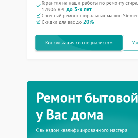
Гарантия на наши работы по ремонту сти
до 3-х лет
12N06 BPL
Срочный ремонт стиральных машин Siemen
20%
Скидка для вас до
Консультация со специалистом
Уз
Ремонт бытовой
у Вас дома
С выездом квалифицированного мастера