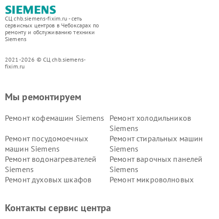
СЦ chb.siemens-fixim.ru - сеть
сервисных центров в Чебоксарах по
ремонту и обслуживанию техники
Siemens
2021-2026 © СЦ chb.siemens-
fixim.ru
Мы ремонтируем
Ремонт кофемашин Siemens
Ремонт холодильников
Siemens
Ремонт посудомоечных
Ремонт стиральных машин
машин Siemens
Siemens
Ремонт водонагревателей
Ремонт варочных панелей
Siemens
Siemens
Ремонт духовых шкафов
Ремонт микроволновых
Siemens
печей Siemens
Ремонт парогенераторов
Ремонт холодильных камер
Контакты сервис центра
Siemens
Siemens