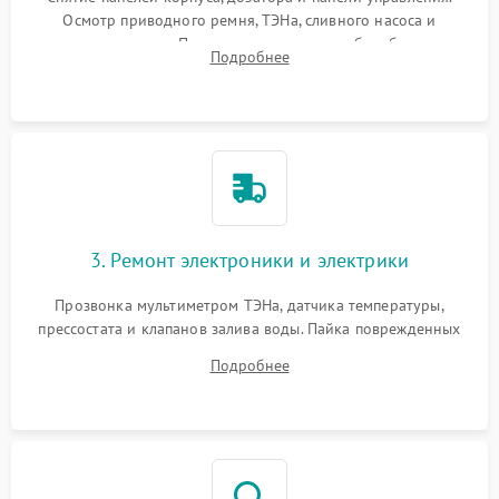
Осмотр приводного ремня, ТЭНа, сливного насоса и
амортизаторов. Проверка подшипников барабана и
Подробнее
крестовины на износ, а манжеты люка на разрывы.
3. Ремонт электроники и электрики
Прозвонка мультиметром ТЭНа, датчика температуры,
прессостата и клапанов залива воды. Пайка поврежденных
дорожек или замена симисторов на плате управления.
Подробнее
Восстановление целостности проводки и контактов.