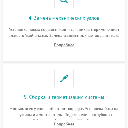
4. Замена механических узлов
Установка новых подшипников и сальников с применением
влагостойкой смазки. Замена изношенных щеток двигателя,
порванного ремня привода, неисправного сливного насоса
Подробнее
или поврежденной резиновой манжеты.
5. Сборка и герметизация системы
Монтаж всех узлов в обратном порядке. Установка бака на
пружины и амортизаторы. Подключение патрубков с
надежной фиксацией хомутами. Обработка стыков
Подробнее
герметиком для предотвращения возможных протечек воды.