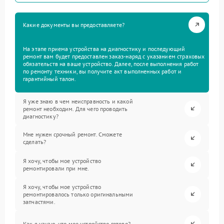
Какие документы вы предоставляете?
На этапе приема устройства на диагностику и последующий
ремонт вам будет предоставлен заказ-наряд с указанием страховых
обязательств на ваше устройство. Далее, после выполнения работ
по ремонту техники, вы получите акт выполненных работ и
гарантийный талон.
Я уже знаю в чем неисправность и какой
ремонт необходим. Для чего проводить
диагностику?
Мне нужен срочный ремонт. Сможете
сделать?
Я хочу, чтобы мое устройство
ремонтировали при мне.
Я хочу, чтобы мое устройство
ремонтировалось только оригинальными
запчастями.
Как я узнаю, что мое устройство готово?