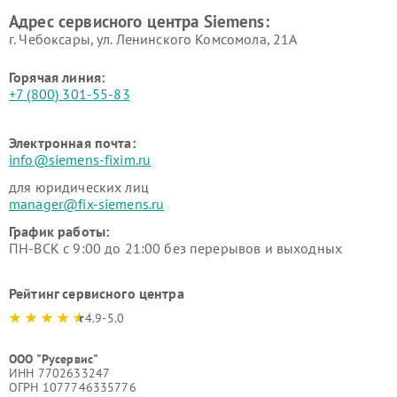
Ремонт сервоприводов
Ремонт морозильных камер
Адрес сервисного центра Siemens:
Siemens
Siemens
г. Чебоксары, ул. Ленинского Комсомола, 21А
Горячая линия:
+7 (800) 301-55-83
Электронная почта:
info@siemens-fixim.ru
для юридических лиц
manager@fix-siemens.ru
График работы:
ПН-ВСК с 9:00 до 21:00 без перерывов и выходных
Рейтинг сервисного центра
4.9-5.0
ООО "Русервис"
ИНН 7702633247
ОГРН 1077746335776