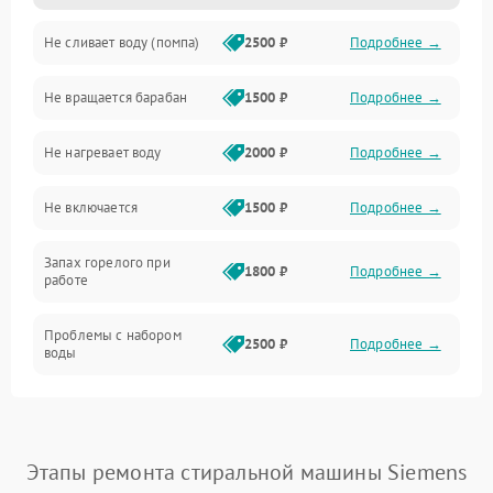
Не сливает воду (помпа)
2500 ₽
Подробнее →
Водоснабжение
Не вращается барабан
1500 ₽
Подробнее →
Слив
Не нагревает воду
2000 ₽
Подробнее →
Программное обеспечение
Не включается
1500 ₽
Подробнее →
Запах горелого при
1800 ₽
Подробнее →
работе
Проблемы с набором
2500 ₽
Подробнее →
воды
Замена ТЭНа
2200 ₽
Подробнее →
Замена платы управления
2200 ₽
Подробнее →
Этапы ремонта стиральной машины Siemens