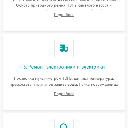
Осмотр приводного ремня, ТЭНа, сливного насоса и
амортизаторов. Проверка подшипников барабана и
Подробнее
крестовины на износ, а манжеты люка на разрывы.
3. Ремонт электроники и электрики
Прозвонка мультиметром ТЭНа, датчика температуры,
прессостата и клапанов залива воды. Пайка поврежденных
дорожек или замена симисторов на плате управления.
Подробнее
Восстановление целостности проводки и контактов.