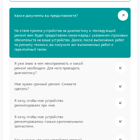
Какие документы вы предоставляете?
На этапе приема устройства на диагностику и последующий
ремонт вам будет предоставлен заказ-наряд с указанием страховых
обязательств на ваше устройство. Далее, после выполнения работ
по ремонту техники, вы получите акт выполненных работ и
гарантийный талон.
Я уже знаю в чем неисправность и какой
ремонт необходим. Для чего проводить
диагностику?
Мне нужен срочный ремонт. Сможете
сделать?
Я хочу, чтобы мое устройство
ремонтировали при мне.
Я хочу, чтобы мое устройство
ремонтировалось только оригинальными
запчастями.
Как я узнаю, что мое устройство готово?