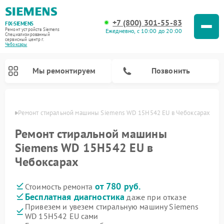
+7 (800) 301-55-83
FIX-SIEMENS
Ремонт устройств Siemens
Ежедневно, с 10:00 до 20:00
Специализированный
cервисный центр г.
Чебоксары
Мы ремонтируем
Позвонить
сарах
Ремонт стиральной машины Siemens WD 15H542 EU в Чебоксарах
Ремонт стиральной машины
Siemens WD 15H542 EU в
Чебоксарах
от 780 руб.
Стоимость ремонта
Бесплатная диагностика
даже при отказе
Привезем и увезем стиральную машину Siemens
Ремонт посудомоечных машин Siemens
Ремонт варочных панелей Siemens
Ремонт микроволновых печей Siemens
Ремонт холодильных камер Siemens
Ремонт морозильных камер Siemens
Ремонт холодильников Siemens
Ремонт водонагревателей Siemens
Ремонт духовых шкафов Siemens
Ремонт парогенераторов Siemens
WD 15H542 EU сами