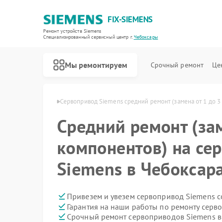
FIX-SIEMENS
Ремонт устройств Siemens
Специализированный cервисный центр г.
Чебоксары
Мы ремонтируем
Срочный ремонт
Це
emens в Чебоксарах
Сервопривод Siemens средний ремонт (замена от 1 до 3
Средний ремонт (зам
компонентов) на се
Siemens в Чебоксар
Привезем и увезем сервопривод Siemens с
Гарантия на наши работы по ремонту сер
Срочный ремонт сервоприводов Siemens в 
Ремонт холодильников Siemens
Ремонт посудомоечных машин Siemens
Ремонт стиральных машин Siemens
Ремонт водонагревателей Siemens
Ремонт варочных панелей Siemens
Ремонт духовых шкафов Siemens
Ремонт микроволновых печей Siemens
Ремонт парогенераторов Siemens
Ремонт холодильных камер Siemens
Ремонт морозильных камер Siemens