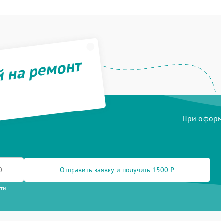
й на ремонт
При оформл
Отправить заявку и получить 1500 ₽
сти