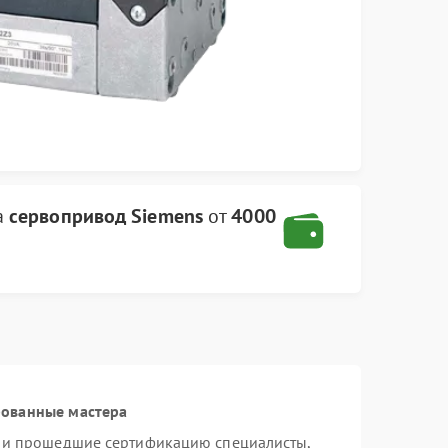
а
сервопривод Siemens
от
4000
рованные мастера
s и прошедшие сертификацию специалисты,