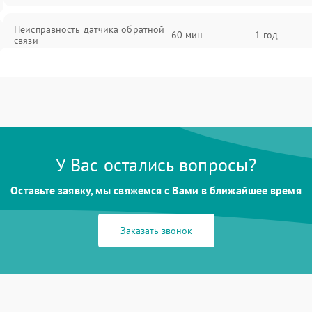
Неисправность датчика обратной
60 мин
1 год
связи
Неисправность датчика
60 мин
1 год
температуры
Перегорание обмки статора
60 мин
1 год
У Вас остались вопросы?
Размагничивание или разрушение
60 мин
1 год
магнитов рора
Оставьте заявку, мы свяжемся с Вами в ближайшее время
Перя питания или его
60 мин
1 год
нестабильность
Заказать звонок
Поломка датчика положения
60 мин
1 год
Повреждение кабеля питания
60 мин
1 год