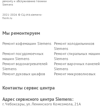
ремонту и обслуживанию техники
Siemens
2021-2026 © СЦ chb.siemens-
fixim.ru
Мы ремонтируем
Ремонт кофемашин Siemens
Ремонт холодильников
Siemens
Ремонт посудомоечных
Ремонт стиральных машин
машин Siemens
Siemens
Ремонт водонагревателей
Ремонт варочных панелей
Siemens
Siemens
Ремонт духовых шкафов
Ремонт микроволновых
Siemens
печей Siemens
Ремонт парогенераторов
Ремонт холодильных камер
Контакты сервис центра
Siemens
Siemens
Ремонт сервоприводов
Ремонт морозильных камер
Адрес сервисного центра Siemens:
Siemens
Siemens
г. Чебоксары, ул. Ленинского Комсомола, 21А