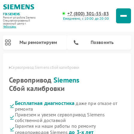
+7 (800) 301-55-83
FIX-SIEMENS
Ремонт устройств Siemens
Ежедневно, с 10:00 до 20:00
Специализированный
cервисный центр г.
Чебоксары
Мы ремонтируем
Позвонить
сарах
Сервопривод Siemens сбой калибровки
Сервопривод
Siemens
Сбой калибровки
Бесплатная диагностика
даже при отказе от
ремонта
Привезем и увезем сервопривод Siemens
собственной доставкой
Ремонт посудомоечных машин Siemens
Ремонт водонагревателей Siemens
Ремонт духовых шкафов Siemens
Ремонт парогенераторов Siemens
Ремонт морозильных камер Siemens
Ремонт холодильников Siemens
Ремонт стиральных машин Siemens
Ремонт варочных панелей Siemens
Ремонт микроволновых печей Siemens
Ремонт холодильных камер Siemens
Гарантия на наши работы по ремонту
до 3-х лет
сервоприводов Siemens