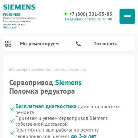
+7 (800) 301-55-83
FIX-SIEMENS
Ремонт устройств Siemens
Ежедневно, с 10:00 до 20:00
Специализированный
cервисный центр г.
Чебоксары
Мы ремонтируем
Позвонить
сарах
Сервопривод Siemens поломка редуктора
Сервопривод
Siemens
Поломка редуктора
Бесплатная диагностика
даже при отказе от
ремонта
Привезем и увезем сервопривод Siemens
собственной доставкой
Ремонт посудомоечных машин Siemens
Ремонт водонагревателей Siemens
Ремонт духовых шкафов Siemens
Ремонт парогенераторов Siemens
Ремонт морозильных камер Siemens
Ремонт холодильников Siemens
Ремонт стиральных машин Siemens
Ремонт варочных панелей Siemens
Ремонт микроволновых печей Siemens
Ремонт холодильных камер Siemens
Гарантия на наши работы по ремонту
до 3-х лет
сервоприводов Siemens