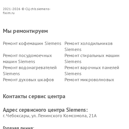
2021-2026 © СЦ chb.siemens-
fixim.ru
Мы ремонтируем
Ремонт кофемашин Siemens
Ремонт холодильников
Siemens
Ремонт посудомоечных
Ремонт стиральных машин
машин Siemens
Siemens
Ремонт водонагревателей
Ремонт варочных панелей
Siemens
Siemens
Ремонт духовых шкафов
Ремонт микроволновых
Siemens
печей Siemens
Ремонт парогенераторов
Ремонт холодильных камер
Контакты сервис центра
Siemens
Siemens
Ремонт сервоприводов
Ремонт морозильных камер
Адрес сервисного центра Siemens:
Siemens
Siemens
г. Чебоксары, ул. Ленинского Комсомола, 21А
Горячая линия: