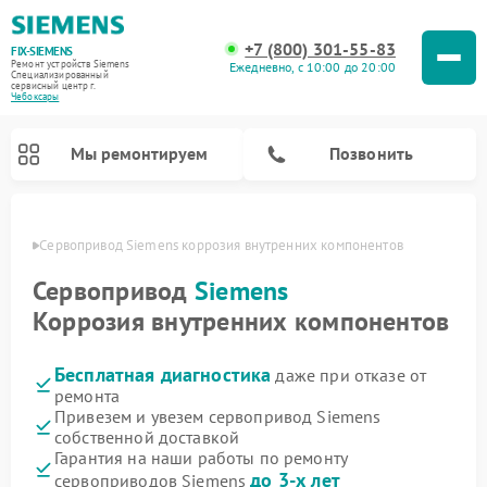
+7 (800) 301-55-83
FIX-SIEMENS
Ремонт устройств Siemens
Ежедневно, с 10:00 до 20:00
Специализированный
cервисный центр г.
Чебоксары
Мы ремонтируем
Позвонить
сарах
Сервопривод Siemens коррозия внутренних компонентов
Сервопривод
Siemens
Коррозия внутренних компонентов
Бесплатная диагностика
даже при отказе от
ремонта
Привезем и увезем сервопривод Siemens
собственной доставкой
Ремонт посудомоечных машин Siemens
Ремонт водонагревателей Siemens
Ремонт духовых шкафов Siemens
Ремонт парогенераторов Siemens
Ремонт морозильных камер Siemens
Ремонт холодильников Siemens
Ремонт стиральных машин Siemens
Ремонт варочных панелей Siemens
Ремонт микроволновых печей Siemens
Ремонт холодильных камер Siemens
Гарантия на наши работы по ремонту
до 3-х лет
сервоприводов Siemens