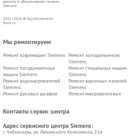
ремонту и обслуживанию техники
Siemens
2021-2026 © СЦ chb.siemens-
fixim.ru
Мы ремонтируем
Ремонт кофемашин Siemens
Ремонт холодильников
Siemens
Ремонт посудомоечных
Ремонт стиральных машин
машин Siemens
Siemens
Ремонт водонагревателей
Ремонт варочных панелей
Siemens
Siemens
Ремонт духовых шкафов
Ремонт микроволновых
Siemens
печей Siemens
Ремонт парогенераторов
Ремонт холодильных камер
Контакты сервис центра
Siemens
Siemens
Ремонт сервоприводов
Ремонт морозильных камер
Адрес сервисного центра Siemens:
Siemens
Siemens
г. Чебоксары, ул. Ленинского Комсомола, 21А