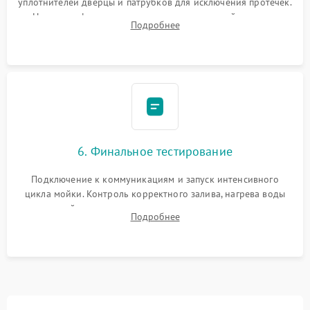
уплотнителей дверцы и патрубков для исключения протечек.
Надежная фиксация хомутов гидравлической системы,
Подробнее
сборка корпуса и установка датчика поплавка.
6. Финальное тестирование
Подключение к коммуникациям и запуск интенсивного
цикла мойки. Контроль корректного залива, нагрева воды
до нужной температуры, отсутствия посторонних шумов,
Подробнее
штатного слива и абсолютной сухости в поддоне.