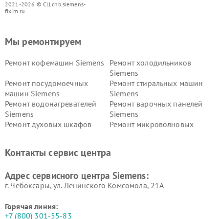
2021-2026 © СЦ chb.siemens-
fixim.ru
Мы ремонтируем
Ремонт кофемашин Siemens
Ремонт холодильников
Siemens
Ремонт посудомоечных
Ремонт стиральных машин
машин Siemens
Siemens
Ремонт водонагревателей
Ремонт варочных панелей
Siemens
Siemens
Ремонт духовых шкафов
Ремонт микроволновых
Siemens
печей Siemens
Ремонт парогенераторов
Ремонт холодильных камер
Контакты сервис центра
Siemens
Siemens
Ремонт сервоприводов
Ремонт морозильных камер
Адрес сервисного центра Siemens:
Siemens
Siemens
г. Чебоксары, ул. Ленинского Комсомола, 21А
Горячая линия:
+7 (800) 301-55-83