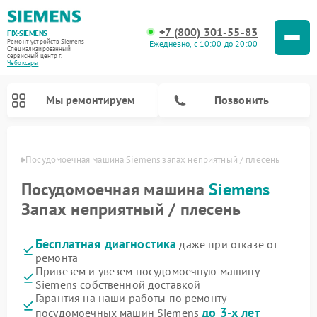
+7 (800) 301-55-83
FIX-SIEMENS
Ремонт устройств Siemens
Ежедневно, с 10:00 до 20:00
Специализированный
cервисный центр г.
Чебоксары
Мы ремонтируем
Позвонить
сарах
Посудомоечная машина Siemens запах неприятный / плесень
Посудомоечная машина
Siemens
Запах неприятный / плесень
Бесплатная диагностика
даже при отказе от
ремонта
Привезем и увезем посудомоечную машину
Siemens собственной доставкой
Ремонт стиральных машин Siemens
Ремонт варочных панелей Siemens
Ремонт микроволновых печей Siemens
Ремонт холодильных камер Siemens
Ремонт морозильных камер Siemens
Ремонт холодильников Siemens
Ремонт водонагревателей Siemens
Ремонт духовых шкафов Siemens
Ремонт парогенераторов Siemens
Гарантия на наши работы по ремонту
до 3-х лет
посудомоечных машин Siemens