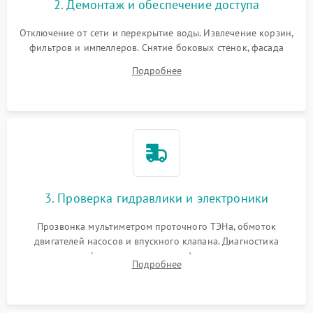
2. Демонтаж и обеспечение доступа
Отключение от сети и перекрытие воды. Извлечение корзин,
фильтров и импеллеров. Снятие боковых стенок, фасада
дверцы или нижнего поддона для прямого доступа к
Подробнее
циркуляционному насосу, ТЭНу и сливной помпе.
3. Проверка гидравлики и электроники
Прозвонка мультиметром проточного ТЭНа, обмоток
двигателей насосов и впускного клапана. Диагностика
прессостата (датчика уровня воды), датчика мутности,
Подробнее
концевика дверцы и электронного модуля управления.