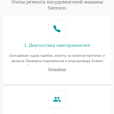
Этапы ремонта посудомоечной машины
Siemens
1. Диагностика неисправностей
Считывание кодов ошибок, осмотр на наличие протечек и
засоров. Проверка подключения к водопроводу. Анализ
жалоб на отсутствие слива, нагрева, вращения
Подробнее
разбрызгивателей или срабатывание системы защиты
аквастоп.