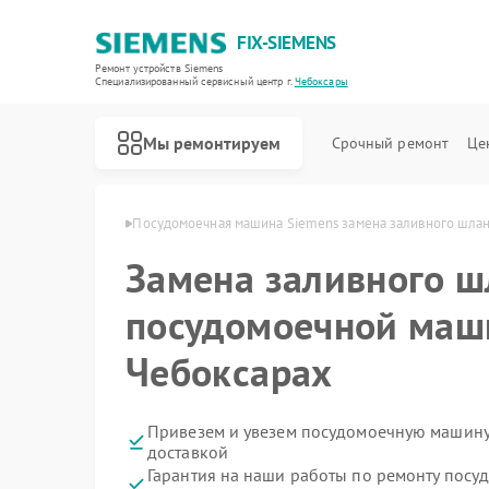
FIX-SIEMENS
Ремонт устройств Siemens
Специализированный cервисный центр г.
Чебоксары
Мы ремонтируем
Срочный ремонт
Це
emens в Чебоксарах
Посудомоечная машина Siemens замена заливного шлан
Замена заливного ш
посудомоечной маш
Чебоксарах
Привезем и увезем посудомоечную машину
доставкой
Гарантия на наши работы по ремонту пос
Ремонт холодильников Siemens
Ремонт стиральных машин Siemens
Ремонт водонагревателей Siemens
Ремонт варочных панелей Siemens
Ремонт духовых шкафов Siemens
Ремонт микроволновых печей Siemens
Ремонт парогенераторов Siemens
Ремонт холодильных камер Siemens
Ремонт сервоприводов Siemens
Ремонт морозильных камер Siemens