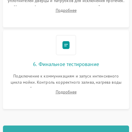
уплотнителей дверцы и патрубков для исключения протечек.
Надежная фиксация хомутов гидравлической системы,
Подробнее
сборка корпуса и установка датчика поплавка.
6. Финальное тестирование
Подключение к коммуникациям и запуск интенсивного
цикла мойки. Контроль корректного залива, нагрева воды
до нужной температуры, отсутствия посторонних шумов,
Подробнее
штатного слива и абсолютной сухости в поддоне.