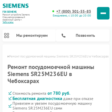
+7 (800) 301-55-83
FIX-SIEMENS
Ремонт устройств Siemens
Ежедневно, с 10:00 до 20:00
Специализированный
cервисный центр г.
Чебоксары
Мы ремонтируем
Позвонить
сарах
Ремонт посудомоечной машины Siemens SR25M236EU в Чебоксарах
Ремонт посудомоечной машины
Siemens SR25M236EU в
Чебоксарах
от 780 руб.
Стоимость ремонта
Бесплатная диагностика
даже при отказе
Привезем и увезем посудомоечную машину
Ремонт стиральных машин Siemens
Ремонт варочных панелей Siemens
Ремонт микроволновых печей Siemens
Ремонт холодильных камер Siemens
Ремонт морозильных камер Siemens
Ремонт холодильников Siemens
Ремонт водонагревателей Siemens
Ремонт духовых шкафов Siemens
Ремонт парогенераторов Siemens
Siemens SR25M236EU сами