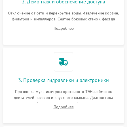
2. Демонтаж и обеспечение доступа
Отключение от сети и перекрытие воды. Извлечение корзин,
фильтров и импеллеров. Снятие боковых стенок, фасада
дверцы или нижнего поддона для прямого доступа к
Подробнее
циркуляционному насосу, ТЭНу и сливной помпе.
3. Проверка гидравлики и электроники
Прозвонка мультиметром проточного ТЭНа, обмоток
двигателей насосов и впускного клапана. Диагностика
прессостата (датчика уровня воды), датчика мутности,
Подробнее
концевика дверцы и электронного модуля управления.