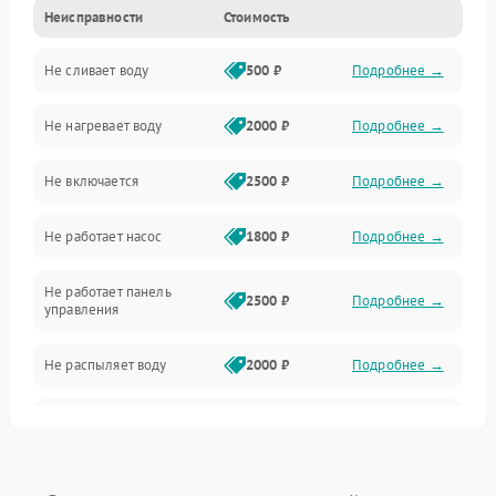
Неисправности
Стоимость
Управление
Не сливает воду
500 ₽
Подробнее →
Электропитание
Не нагревает воду
2000 ₽
Подробнее →
Датчики
Не включается
2500 ₽
Подробнее →
Нагрев
Не работает насос
1800 ₽
Подробнее →
Вода
Не работает панель
Гигиена
2500 ₽
Подробнее →
управления
Программное обеспечение
Не распыляет воду
2000 ₽
Подробнее →
Не запускается цикл
1800 ₽
Подробнее →
стирки
Проблемы с набором