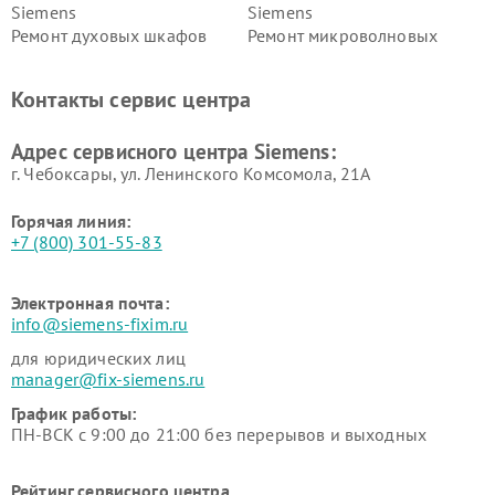
Siemens
Siemens
Ремонт духовых шкафов
Ремонт микроволновых
Siemens
печей Siemens
Ремонт парогенераторов
Ремонт холодильных камер
Контакты сервис центра
Siemens
Siemens
Ремонт сервоприводов
Ремонт морозильных камер
Адрес сервисного центра Siemens:
Siemens
Siemens
г. Чебоксары, ул. Ленинского Комсомола, 21А
Горячая линия:
+7 (800) 301-55-83
Электронная почта:
info@siemens-fixim.ru
для юридических лиц
manager@fix-siemens.ru
График работы:
ПН-ВСК с 9:00 до 21:00 без перерывов и выходных
Рейтинг сервисного центра