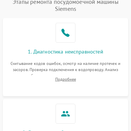
Этапы ремонта посудомоечной машины
1800 ₽
Подробнее →
воды
Siemens
Не работает сушилка
2100 ₽
Подробнее →
Сбои в работе таймера
1700 ₽
Подробнее →
Проблемы с
2100 ₽
Подробнее →
1. Диагностика неисправностей
циркуляционным насосом
Считывание кодов ошибок, осмотр на наличие протечек и
засоров. Проверка подключения к водопроводу. Анализ
жалоб на отсутствие слива, нагрева, вращения
Подробнее
разбрызгивателей или срабатывание системы защиты
аквастоп.