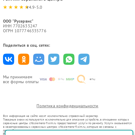
4.9-5.0
ООО "Русервис"
ИНН 7702633247
ОГРН 1077746335776
Поделиться в соц. сетях:
Мы принимаем
все формы оплаты
Политика конфиденциальности
Вся информация на сайте носит исключительно справочный характер.
Товарные знаки используются исключительно для описания устройств, в отношении которых
сервисные центры chb.siemens-fixim.ru предоставляют услуги по ремонту. Услуги оказываются
в неавторизованных сервисных центрах chb.siemens-fixim.ru, которые не связаны с
правообладателями товарных знаков или их официальными представителями.
Ремонт осуществляется для устройств, уже введенных в гражданский оборот в соответствии