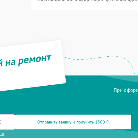
й на ремонт
При оформл
Отправить заявку и получить 1500 ₽
сти