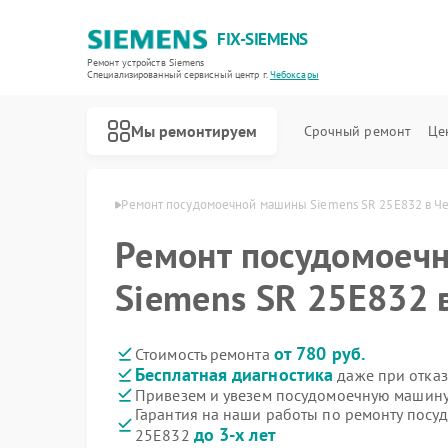
FIX-SIEMENS
Ремонт устройств Siemens
Специализированный cервисный центр г.
Чебоксары
Мы ремонтируем
Срочный ремонт
Це
emens в Чебоксарах
Ремонт посудомоечной машины Siemens SR 25E832 в Ч
Ремонт посудомоеч
Siemens SR 25E832 
от 780 руб.
Стоимость ремонта
Бесплатная диагностика
даже при отказ
Привезем и увезем посудомоечную машину
Гарантия на наши работы по ремонту пос
до 3-х лет
25E832
Ремонт холодильников Siemens
Ремонт стиральных машин Siemens
Ремонт водонагревателей Siemens
Ремонт варочных панелей Siemens
Ремонт духовых шкафов Siemens
Ремонт микроволновых печей Siemens
Ремонт парогенераторов Siemens
Ремонт холодильных камер Siemens
Ремонт сервоприводов Siemens
Ремонт морозильных камер Siemens