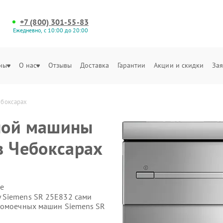
+7 (800) 301-55-83
Ежедневно, с 10:00 до 20:00
ны
О нас
Отзывы
Доставка
Гарантии
Акции и скидки
Зая
ебоксарах
ной машины
в Чебоксарах
е
 Siemens SR 25E832 сами
удомоечных машин Siemens SR