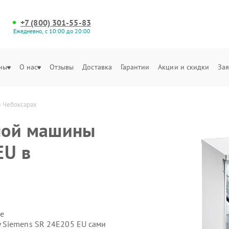
+7 (800) 301-55-83
Ежедневно, с 10:00 до 20:00
ны
О нас
Отзывы
Доставка
Гарантии
Акции и скидки
Зая
в Чебоксарах
ной машины
EU в
е
 Siemens SR 24E205 EU сами