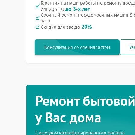
Гарантия на наши работы по ремонту пос
до 3-х лет
24E205 EU
Срочный ремонт посудомоечных машин Sie
часа
20%
Скидка для вас до
Консультация со специалистом
Уз
Ремонт бытовой
у Вас дома
С выездом квалифицированного мастера