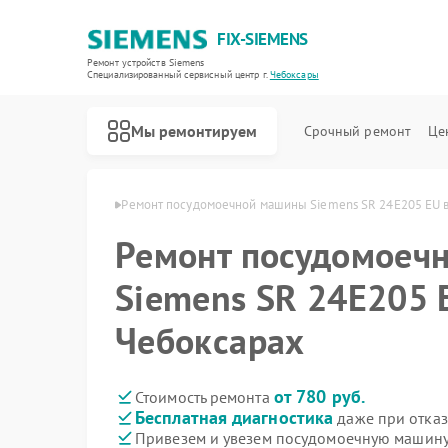
FIX-SIEMENS
Ремонт устройств Siemens
Специализированный cервисный центр г.
Чебоксары
Мы ремонтируем
Срочный ремонт
Це
emens в Чебоксарах
Ремонт посудомоечной машины Siemens SR 24E205 EU 
Ремонт посудомоеч
Siemens SR 24E205 
Чебоксарах
от 780 руб.
Стоимость ремонта
Бесплатная диагностика
даже при отказ
Привезем и увезем посудомоечную машину
Ремонт холодильников Siemens
Ремонт стиральных машин Siemens
Ремонт водонагревателей Siemens
Ремонт варочных панелей Siemens
Ремонт духовых шкафов Siemens
Ремонт микроволновых печей Siemens
Ремонт парогенераторов Siemens
Ремонт холодильных камер Siemens
Ремонт сервоприводов Siemens
Ремонт морозильных камер Siemens