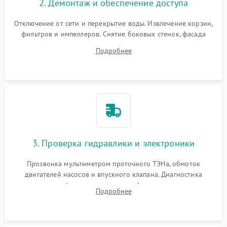
2. Демонтаж и обеспечение доступа
Отключение от сети и перекрытие воды. Извлечение корзин,
фильтров и импеллеров. Снятие боковых стенок, фасада
дверцы или нижнего поддона для прямого доступа к
Подробнее
циркуляционному насосу, ТЭНу и сливной помпе.
3. Проверка гидравлики и электроники
Прозвонка мультиметром проточного ТЭНа, обмоток
двигателей насосов и впускного клапана. Диагностика
прессостата (датчика уровня воды), датчика мутности,
Подробнее
концевика дверцы и электронного модуля управления.