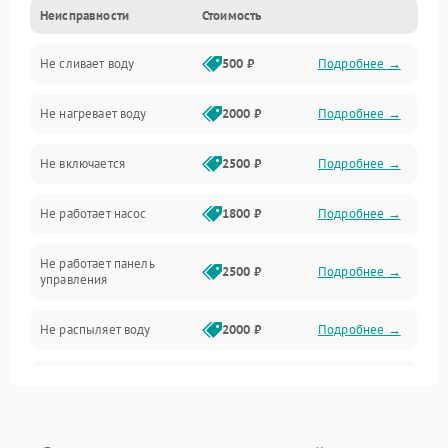
Неисправности
Стоимость
Управление
Не сливает воду
500 ₽
Подробнее →
Электропитание
Не нагревает воду
2000 ₽
Подробнее →
Датчики
Не включается
2500 ₽
Подробнее →
Нагрев
Не работает насос
1800 ₽
Подробнее →
Вода
Не работает панель
Гигиена
2500 ₽
Подробнее →
управления
Программное обеспечение
Не распыляет воду
2000 ₽
Подробнее →
Не запускается цикл
1800 ₽
Подробнее →
стирки
Проблемы с набором