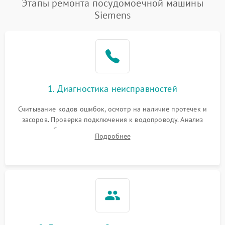
Этапы ремонта посудомоечной машины
1800 ₽
Подробнее →
воды
Siemens
Не работает сушилка
2100 ₽
Подробнее →
Сбои в работе таймера
1700 ₽
Подробнее →
Проблемы с
2100 ₽
Подробнее →
1. Диагностика неисправностей
циркуляционным насосом
Считывание кодов ошибок, осмотр на наличие протечек и
засоров. Проверка подключения к водопроводу. Анализ
жалоб на отсутствие слива, нагрева, вращения
Подробнее
разбрызгивателей или срабатывание системы защиты
аквастоп.