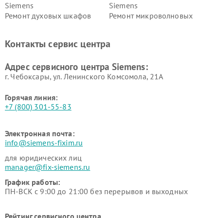
Siemens
Siemens
Ремонт духовых шкафов
Ремонт микроволновых
Siemens
печей Siemens
Ремонт парогенераторов
Ремонт холодильных камер
Контакты сервис центра
Siemens
Siemens
Ремонт сервоприводов
Ремонт морозильных камер
Адрес сервисного центра Siemens:
Siemens
Siemens
г. Чебоксары, ул. Ленинского Комсомола, 21А
Горячая линия:
+7 (800) 301-55-83
Электронная почта:
info@siemens-fixim.ru
для юридических лиц
manager@fix-siemens.ru
График работы:
ПН-ВСК с 9:00 до 21:00 без перерывов и выходных
Рейтинг сервисного центра