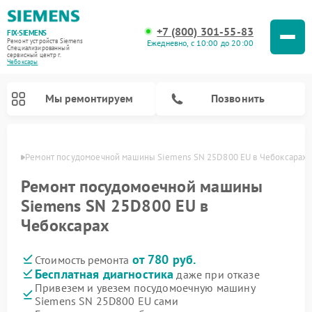
+7 (800) 301-55-83
FIX-SIEMENS
Ремонт устройств Siemens
Ежедневно, с 10:00 до 20:00
Специализированный
cервисный центр г.
Чебоксары
Мы ремонтируем
Позвонить
сарах
Ремонт посудомоечной машины Siemens SN 25D800 EU в Чебоксарах
Ремонт посудомоечной машины
Siemens SN 25D800 EU в
Чебоксарах
от 780 руб.
Стоимость ремонта
Бесплатная диагностика
даже при отказе
Привезем и увезем посудомоечную машину
Ремонт стиральных машин Siemens
Ремонт варочных панелей Siemens
Ремонт микроволновых печей Siemens
Ремонт холодильных камер Siemens
Ремонт морозильных камер Siemens
Ремонт холодильников Siemens
Ремонт водонагревателей Siemens
Ремонт духовых шкафов Siemens
Ремонт парогенераторов Siemens
Siemens SN 25D800 EU сами