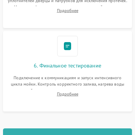
уплотнителей дверцы и патрубков для исключения протечек.
Надежная фиксация хомутов гидравлической системы,
Подробнее
сборка корпуса и установка датчика поплавка.
6. Финальное тестирование
Подключение к коммуникациям и запуск интенсивного
цикла мойки. Контроль корректного залива, нагрева воды
до нужной температуры, отсутствия посторонних шумов,
Подробнее
штатного слива и абсолютной сухости в поддоне.