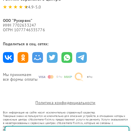
4.9-5.0
ООО "Русервис"
ИНН 7702633247
ОГРН 1077746335776
Поделиться в соц. сетях:
Мы принимаем
все формы оплаты
Политика конфиденциальности
Вся информация на сайте носит исключительно справочный характер.
Товарные знаки используются исключительно для описания устройств, в отношении которых
сервисные центры chb.siemens-fixim.ru предоставляют услуги по ремонту. Услуги оказываются
в неавторизованных сервисных центрах chb.siemens-fixim.ru, которые не связаны с
правообладателями товарных знаков или их официальными представителями.
Ремонт осуществляется для устройств, уже введенных в гражданский оборот в соответствии