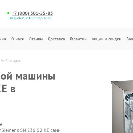
+7 (800) 301-55-83
Ежедневно, с 10:00 до 20:00
ны
О нас
Отзывы
Доставка
Гарантии
Акции и скидки
Зая
 Чебоксарах
ной машины
E в
е
 Siemens SN 236I02 KE сами