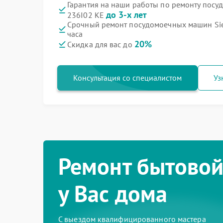
Гарантия на наши работы по ремонту пос
до 3-х лет
236I02 KE
Срочный ремонт посудомоечных машин Sie
часа
20%
Скидка для вас до
Консультация со специалистом
Уз
Ремонт бытовой
у Вас дома
С выездом квалифицированного мастера