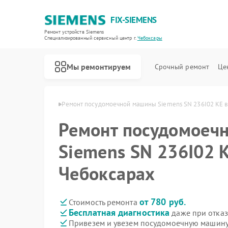
FIX-SIEMENS
Ремонт устройств Siemens
Специализированный cервисный центр г.
Чебоксары
Мы ремонтируем
Срочный ремонт
Це
emens в Чебоксарах
Ремонт посудомоечной машины Siemens SN 236I02 KE в
Ремонт посудомоеч
Siemens SN 236I02 K
Чебоксарах
от 780 руб.
Стоимость ремонта
Бесплатная диагностика
даже при отказ
Привезем и увезем посудомоечную машину
Ремонт холодильников Siemens
Ремонт стиральных машин Siemens
Ремонт водонагревателей Siemens
Ремонт варочных панелей Siemens
Ремонт духовых шкафов Siemens
Ремонт микроволновых печей Siemens
Ремонт парогенераторов Siemens
Ремонт холодильных камер Siemens
Ремонт сервоприводов Siemens
Ремонт морозильных камер Siemens