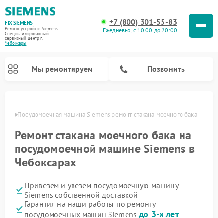
+7 (800) 301-55-83
FIX-SIEMENS
Ремонт устройств Siemens
Ежедневно, с 10:00 до 20:00
Специализированный
cервисный центр г.
Чебоксары
Мы ремонтируем
Позвонить
сарах
Посудомоечная машина Siemens ремонт стакана моечного бака
Ремонт стакана моечного бака на
посудомоечной машине Siemens в
Чебоксарах
Привезем и увезем посудомоечную машину
Siemens собственной доставкой
Ремонт стиральных машин Siemens
Ремонт варочных панелей Siemens
Ремонт микроволновых печей Siemens
Ремонт холодильных камер Siemens
Ремонт морозильных камер Siemens
Ремонт холодильников Siemens
Ремонт водонагревателей Siemens
Ремонт духовых шкафов Siemens
Ремонт парогенераторов Siemens
Гарантия на наши работы по ремонту
до 3-х лет
посудомоечных машин Siemens