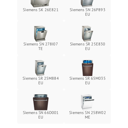
Siemens SK 26E821
Siemens SN 26P893
EU
Siemens SN 278I07
Siemens SR 25E830
TE
EU
Siemens SR 25M884
Siemens SR 65M035
EU
EU
Siemens SN 66D001
Siemens SN 258W02
EU
ME