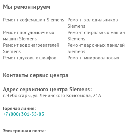
Мы ремонтируем
Ремонт кофемашин Siemens
Ремонт холодильников
Siemens
Ремонт посудомоечных
Ремонт стиральных машин
машин Siemens
Siemens
Ремонт водонагревателей
Ремонт варочных панелей
Siemens
Siemens
Ремонт духовых шкафов
Ремонт микроволновых
Siemens
печей Siemens
Ремонт парогенераторов
Ремонт холодильных камер
Контакты сервис центра
Siemens
Siemens
Ремонт сервоприводов
Ремонт морозильных камер
Адрес сервисного центра Siemens:
Siemens
Siemens
г. Чебоксары, ул. Ленинского Комсомола, 21А
Горячая линия:
+7 (800) 301-55-83
Электронная почта: