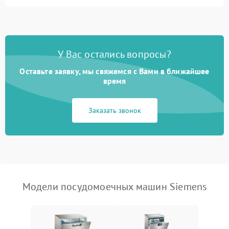
Не запускается цикл
1800 ₽
Подробнее →
стирки
Проблемы с набором
1800 ₽
Подробнее →
воды
У Вас остались вопросы?
Оставьте заявку, мы свяжемся с Вами в ближайшее
Не работает сушилка
2100 ₽
Подробнее →
время
Сбои в работе таймера
1700 ₽
Подробнее →
Заказать звонок
Проблемы с
2100 ₽
Подробнее →
циркуляционным насосом
Модели посудомоечных машин Siemens