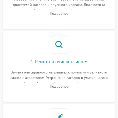
двигателей насосов и впускного клапана. Диагностика
прессостата (датчика уровня воды), датчика мутности,
Подробнее
концевика дверцы и электронного модуля управления.
4. Ремонт и очистка систем
Замена неисправного нагревателя, помпы или заливного
шланга с аквастопом. Устранение засоров в улитке насоса,
патрубках и фильтрах. Компонентный ремонт платы
Подробнее
управления, восстановление поврежденной проводки.