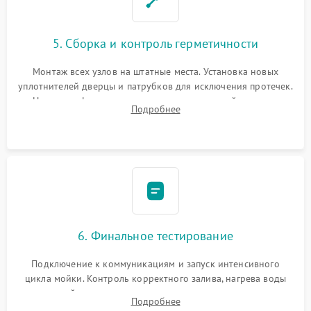
5. Сборка и контроль герметичности
Монтаж всех узлов на штатные места. Установка новых
уплотнителей дверцы и патрубков для исключения протечек.
Надежная фиксация хомутов гидравлической системы,
Подробнее
сборка корпуса и установка датчика поплавка.
6. Финальное тестирование
Подключение к коммуникациям и запуск интенсивного
цикла мойки. Контроль корректного залива, нагрева воды
до нужной температуры, отсутствия посторонних шумов,
Подробнее
штатного слива и абсолютной сухости в поддоне.