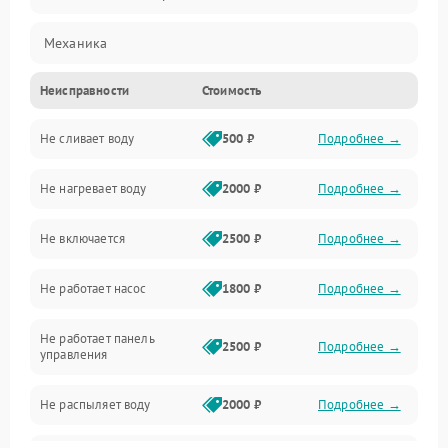
Механика
Неисправности
Стоимость
Управление
Не сливает воду
500 ₽
Подробнее →
Электропитание
Не нагревает воду
2000 ₽
Подробнее →
Датчики
Не включается
2500 ₽
Подробнее →
Нагрев
Не работает насос
1800 ₽
Подробнее →
Вода
Не работает панель
Гигиена
2500 ₽
Подробнее →
управления
Программное обеспечение
Не распыляет воду
2000 ₽
Подробнее →