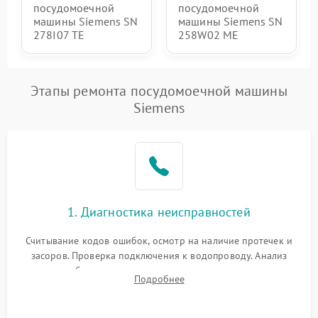
посудомоечной
посудомоечной
машины Siemens SN
машины Siemens SN
278I07 TE
258W02 ME
Этапы ремонта посудомоечной машины
Siemens
1. Диагностика неисправностей
Считывание кодов ошибок, осмотр на наличие протечек и
засоров. Проверка подключения к водопроводу. Анализ
жалоб на отсутствие слива, нагрева, вращения
Подробнее
разбрызгивателей или срабатывание системы защиты
аквастоп.