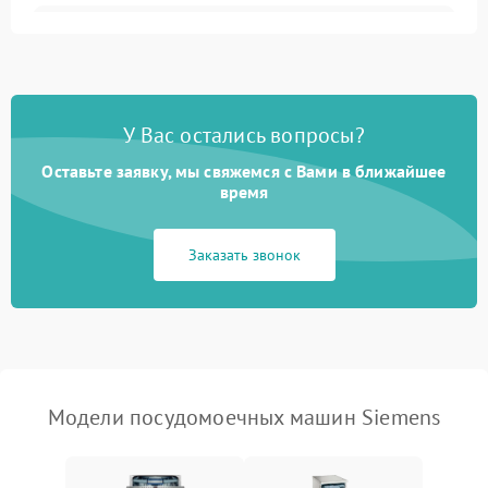
Не запускается цикл
1800 ₽
Подробнее →
стирки
Проблемы с набором
1800 ₽
Подробнее →
воды
У Вас остались вопросы?
Оставьте заявку, мы свяжемся с Вами в ближайшее
Не работает сушилка
2100 ₽
Подробнее →
время
Сбои в работе таймера
1700 ₽
Подробнее →
Заказать звонок
Проблемы с
2100 ₽
Подробнее →
циркуляционным насосом
Модели посудомоечных машин Siemens