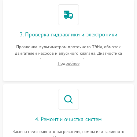
3. Проверка гидравлики и электроники
Прозвонка мультиметром проточного ТЭНа, обмоток
двигателей насосов и впускного клапана. Диагностика
прессостата (датчика уровня воды), датчика мутности,
Подробнее
концевика дверцы и электронного модуля управления.
4. Ремонт и очистка систем
Замена неисправного нагревателя, помпы или заливного