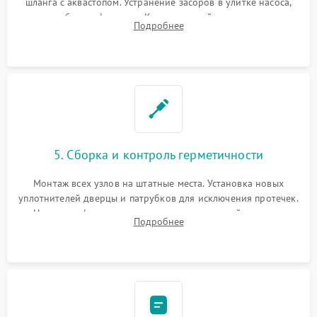
шланга с аквастопом. Устранение засоров в улитке насоса,
патрубках и фильтрах. Компонентный ремонт платы
Подробнее
управления, восстановление поврежденной проводки.
5. Сборка и контроль герметичности
Монтаж всех узлов на штатные места. Установка новых
уплотнителей дверцы и патрубков для исключения протечек.
Надежная фиксация хомутов гидравлической системы,
Подробнее
сборка корпуса и установка датчика поплавка.