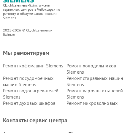
СЦ chb.siemens-fixim.ru - сеть
сервисных центров в Чебоксарах по
ремонту и обслуживанию техники
Siemens
2021-2026 © СЦ chb.siemens-
fixim.ru
Мы ремонтируем
Ремонт кофемашин Siemens
Ремонт холодильников
Siemens
Ремонт посудомоечных
Ремонт стиральных машин
машин Siemens
Siemens
Ремонт водонагревателей
Ремонт варочных панелей
Siemens
Siemens
Ремонт духовых шкафов
Ремонт микроволновых
Siemens
печей Siemens
Ремонт парогенераторов
Ремонт холодильных камер
Контакты сервис центра
Siemens
Siemens
Ремонт сервоприводов
Ремонт морозильных камер