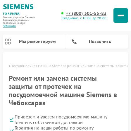
+7 (800) 301-55-83
FIX-SIEMENS
Ремонт устройств Siemens
Ежедневно, с 10:00 до 20:00
Специализированный
cервисный центр г.
Чебоксары
Мы ремонтируем
Позвонить
сарах
Посудомоечная машина Siemens ремонт или замена системы защиты о
Ремонт или замена системы
защиты от протечек на
посудомоечной машине Siemens в
Чебоксарах
Привезем и увезем посудомоечную машину
Ремонт стиральных машин Siemens
Ремонт варочных панелей Siemens
Ремонт микроволновых печей Siemens
Ремонт холодильных камер Siemens
Ремонт морозильных камер Siemens
Ремонт холодильников Siemens
Ремонт водонагревателей Siemens
Ремонт духовых шкафов Siemens
Ремонт парогенераторов Siemens
Siemens собственной доставкой
Гарантия на наши работы по ремонту