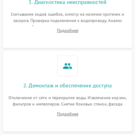
1. Диагностика неисправностей
Считывание кодов ошибок, осмотр на наличие протечек и
засоров. Проверка подключения к водопроводу. Анализ
жалоб на отсутствие слива, нагрева, вращения
Подробнее
разбрызгивателей или срабатывание системы защиты
аквастоп.
2. Демонтаж и обеспечение доступа
Отключение от сети и перекрытие воды. Извлечение корзин,
фильтров и импеллеров. Снятие боковых стенок, фасада
дверцы или нижнего поддона для прямого доступа к
Подробнее
циркуляционному насосу, ТЭНу и сливной помпе.