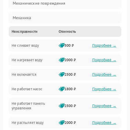
Механические повреждения
Механика
Неисправности
Стоимость
Управление
Не сливает воду
500 ₽
Подробнее →
Электропитание
Не нагревает воду
2000 ₽
Подробнее →
Датчики
Не включается
2500 ₽
Подробнее →
Нагрев
Не работает насос
1800 ₽
Подробнее →
Вода
Не работает панель
Гигиена
2500 ₽
Подробнее →
управления
Программное обеспечение
Не распыляет воду
2000 ₽
Подробнее →