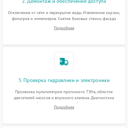
2. Демонтаж и обеспечение доступа
Отключение от сети и перекрытие воды. Извлечение корзин,
фильтров и импеллеров. Снятие боковых стенок, фасада
дверцы или нижнего поддона для прямого доступа к
Подробнее
циркуляционному насосу, ТЭНу и сливной помпе.
3. Проверка гидравлики и электроники
Прозвонка мультиметром проточного ТЭНа, обмоток
двигателей насосов и впускного клапана. Диагностика
прессостата (датчика уровня воды), датчика мутности,
Подробнее
концевика дверцы и электронного модуля управления.