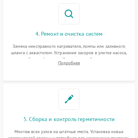
4. Ремонт и очистка систем
Замена неисправного нагревателя, помпы или заливного
шланга с аквастопом. Устранение засоров в улитке насоса,
патрубках и фильтрах. Компонентный ремонт платы
Подробнее
управления, восстановление поврежденной проводки.
5. Сборка и контроль герметичности
Монтаж всех узлов на штатные места. Установка новых
уплотнителей дверцы и патрубков для исключения протечек.