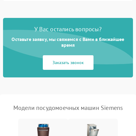
1800 ₽
Подробнее →
стирки
Проблемы с набором
1800 ₽
Подробнее →
воды
У Вас остались вопросы?
Оставьте заявку, мы свяжемся с Вами в ближайшее
Не работает сушилка
2100 ₽
Подробнее →
время
Сбои в работе таймера
1700 ₽
Подробнее →
Заказать звонок
Проблемы с
2100 ₽
Подробнее →
циркуляционным насосом
Модели посудомоечных машин Siemens