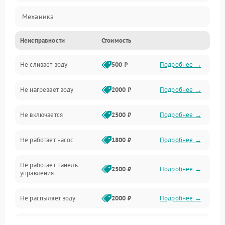
Механика
Неисправности
Стоимость
Управление
Не сливает воду
500 ₽
Подробнее →
Электропитание
Не нагревает воду
2000 ₽
Подробнее →
Датчики
Не включается
2500 ₽
Подробнее →
Нагрев
Не работает насос
1800 ₽
Подробнее →
Вода
Не работает панель
Гигиена
2500 ₽
Подробнее →
управления
Программное обеспечение
Не распыляет воду
2000 ₽
Подробнее →
Не запускается цикл