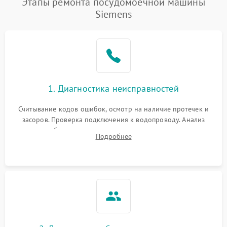
Этапы ремонта посудомоечной машины
Siemens
1. Диагностика неисправностей
Считывание кодов ошибок, осмотр на наличие протечек и
засоров. Проверка подключения к водопроводу. Анализ
жалоб на отсутствие слива, нагрева, вращения
Подробнее
разбрызгивателей или срабатывание системы защиты
аквастоп.