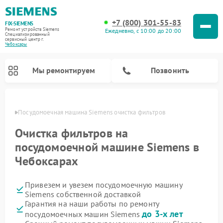
+7 (800) 301-55-83
FIX-SIEMENS
Ремонт устройств Siemens
Ежедневно, с 10:00 до 20:00
Специализированный
cервисный центр г.
Чебоксары
Мы ремонтируем
Позвонить
сарах
Посудомоечная машина Siemens очистка фильтров
Очистка фильтров на
посудомоечной машине Siemens в
Чебоксарах
Привезем и увезем посудомоечную машину
Siemens собственной доставкой
Гарантия на наши работы по ремонту
Ремонт стиральных машин Siemens
Ремонт варочных панелей Siemens
Ремонт микроволновых печей Siemens
Ремонт холодильных камер Siemens
Ремонт морозильных камер Siemens
Ремонт холодильников Siemens
Ремонт водонагревателей Siemens
Ремонт духовых шкафов Siemens
Ремонт парогенераторов Siemens
до 3-х лет
посудомоечных машин Siemens