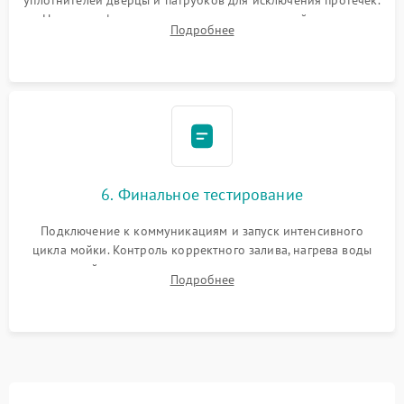
Надежная фиксация хомутов гидравлической системы,
Подробнее
сборка корпуса и установка датчика поплавка.
6. Финальное тестирование
Подключение к коммуникациям и запуск интенсивного
цикла мойки. Контроль корректного залива, нагрева воды
до нужной температуры, отсутствия посторонних шумов,
Подробнее
штатного слива и абсолютной сухости в поддоне.