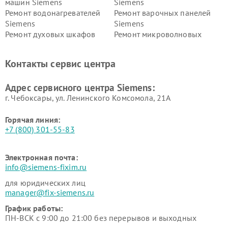
машин Siemens
Siemens
Ремонт водонагревателей
Ремонт варочных панелей
Siemens
Siemens
Ремонт духовых шкафов
Ремонт микроволновых
Siemens
печей Siemens
Ремонт парогенераторов
Ремонт холодильных камер
Контакты сервис центра
Siemens
Siemens
Ремонт сервоприводов
Ремонт морозильных камер
Адрес сервисного центра Siemens:
Siemens
Siemens
г. Чебоксары, ул. Ленинского Комсомола, 21А
Горячая линия:
+7 (800) 301-55-83
Электронная почта:
info@siemens-fixim.ru
для юридических лиц
manager@fix-siemens.ru
График работы:
ПН-ВСК с 9:00 до 21:00 без перерывов и выходных