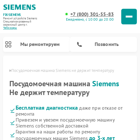
+7 (800) 301-55-83
FIX-SIEMENS
Ремонт устройств Siemens
Ежедневно, с 10:00 до 20:00
Специализированный
cервисный центр г.
Чебоксары
Мы ремонтируем
Позвонить
сарах
Посудомоечная машина Siemens не держит температуру
Посудомоечная машина
Siemens
Не держит температуру
Бесплатная диагностика
даже при отказе от
ремонта
Привезем и увезем посудомоечную машину
Siemens собственной доставкой
Ремонт стиральных машин Siemens
Ремонт варочных панелей Siemens
Ремонт микроволновых печей Siemens
Ремонт холодильных камер Siemens
Ремонт морозильных камер Siemens
Ремонт холодильников Siemens
Ремонт водонагревателей Siemens
Ремонт духовых шкафов Siemens
Ремонт парогенераторов Siemens
Гарантия на наши работы по ремонту
до 3-х лет
посудомоечных машин Siemens