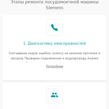
Этапы ремонта посудомоечной машины
Siemens
1. Диагностика неисправностей
Считывание кодов ошибок, осмотр на наличие протечек и
засоров. Проверка подключения к водопроводу. Анализ
жалоб на отсутствие слива, нагрева, вращения
Подробнее
разбрызгивателей или срабатывание системы защиты
аквастоп.