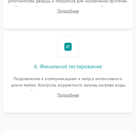
уплотнителей дверцы и патрубков для исключения протечек.
Надежная фиксация хомутов гидравлической системы,
Подробнее
сборка корпуса и установка датчика поплавка.
6. Финальное тестирование
Подключение к коммуникациям и запуск интенсивного
цикла мойки. Контроль корректного залива, нагрева воды
до нужной температуры, отсутствия посторонних шумов,
Подробнее
штатного слива и абсолютной сухости в поддоне.