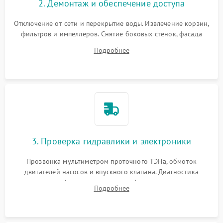
2. Демонтаж и обеспечение доступа
Отключение от сети и перекрытие воды. Извлечение корзин,
фильтров и импеллеров. Снятие боковых стенок, фасада
дверцы или нижнего поддона для прямого доступа к
Подробнее
циркуляционному насосу, ТЭНу и сливной помпе.
3. Проверка гидравлики и электроники
Прозвонка мультиметром проточного ТЭНа, обмоток
двигателей насосов и впускного клапана. Диагностика
прессостата (датчика уровня воды), датчика мутности,
Подробнее
концевика дверцы и электронного модуля управления.