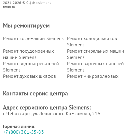
2021-2026 © СЦ chb.siemens-
fixim.ru
Мы ремонтируем
Ремонт кофемашин Siemens
Ремонт холодильников
Siemens
Ремонт посудомоечных
Ремонт стиральных машин
машин Siemens
Siemens
Ремонт водонагревателей
Ремонт варочных панелей
Siemens
Siemens
Ремонт духовых шкафов
Ремонт микроволновых
Siemens
печей Siemens
Ремонт парогенераторов
Ремонт холодильных камер
Контакты сервис центра
Siemens
Siemens
Ремонт сервоприводов
Ремонт морозильных камер
Адрес сервисного центра Siemens:
Siemens
Siemens
г. Чебоксары, ул. Ленинского Комсомола, 21А
Горячая линия:
+7 (800) 301-55-83