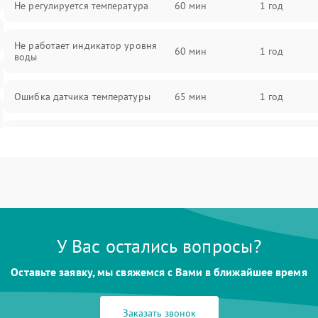
Не регулируется температура
60 мин
1 год
Не работает индикатор уровня
60 мин
1 год
воды
Ошибка датчика температуры
65 мин
1 год
Не работает индикатор
55 мин
1 год
Ошибка платы управления
75 мин
1 год
Сбой режима работы
70 мин
1 год
У Вас остались вопросы?
Не сохраняет настройки
65 мин
1 год
Оставьте заявку, мы свяжемся с Вами в ближайшее время
Не включается
60 мин
1 год
Заказать звонок