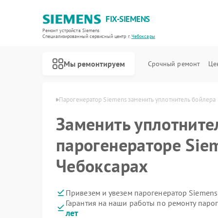
FIX-SIEMENS
Ремонт устройств Siemens
Специализированный cервисный центр г.
Чебоксары
Мы ремонтируем
Срочный ремонт
Це
emens в Чебоксарах
Парогенератор Siemens заменить уплотнитель бойлера
Заменить уплотните
парогенераторе Sie
Чебоксарах
Привезем и увезем парогенератор Siemens
Гарантия на наши работы по ремонту паро
лет
Ремонт холодильников Siemens
Ремонт посудомоечных машин Siemens
Ремонт стиральных машин Siemens
Ремонт водонагревателей Siemens
Ремонт варочных панелей Siemens
Ремонт духовых шкафов Siemens
Ремонт микроволновых печей Siemens
Ремонт холодильных камер Siemens
Ремонт сервоприводов Siemens
Ремонт морозильных камер Siemens