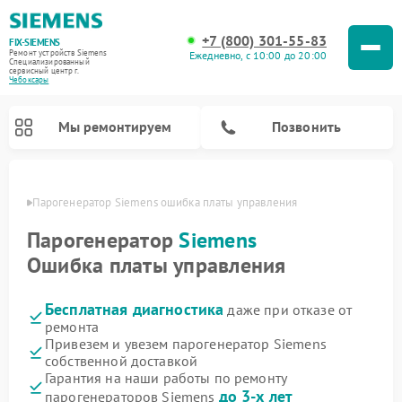
+7 (800) 301-55-83
FIX-SIEMENS
Ремонт устройств Siemens
Ежедневно, с 10:00 до 20:00
Специализированный
cервисный центр г.
Чебоксары
Мы ремонтируем
Позвонить
сарах
Парогенератор Siemens ошибка платы управления
Парогенератор
Siemens
Ошибка платы управления
Бесплатная диагностика
даже при отказе от
ремонта
Привезем и увезем парогенератор Siemens
собственной доставкой
Ремонт посудомоечных машин Siemens
Ремонт водонагревателей Siemens
Ремонт духовых шкафов Siemens
Ремонт холодильных камер Siemens
Ремонт морозильных камер Siemens
Ремонт холодильников Siemens
Ремонт стиральных машин Siemens
Ремонт варочных панелей Siemens
Ремонт микроволновых печей Siemens
Гарантия на наши работы по ремонту
до 3-х лет
парогенераторов Siemens