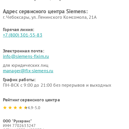
Ремонт сервоприводов
Ремонт морозильных камер
Адрес сервисного центра Siemens:
Siemens
Siemens
г. Чебоксары, ул. Ленинского Комсомола, 21А
Горячая линия:
+7 (800) 301-55-83
Электронная почта:
info@siemens-fixim.ru
для юридических лиц
manager@fix-siemens.ru
График работы:
ПН-ВСК с 9:00 до 21:00 без перерывов и выходных
Рейтинг сервисного центра
4.9-5.0
ООО "Русервис"
ИНН 7702633247