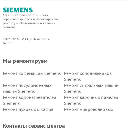
СЦ chb.siemens-fixim.ru - сеть
сервисных центров в Чебоксарах по
ремонту и обслуживанию техники
Siemens
2021-2026 © СЦ chb.siemens-
fixim.ru
Мы ремонтируем
Ремонт кофемашин Siemens
Ремонт холодильников
Siemens
Ремонт посудомоечных
Ремонт стиральных машин
машин Siemens
Siemens
Ремонт водонагревателей
Ремонт варочных панелей
Siemens
Siemens
Ремонт духовых шкафов
Ремонт микроволновых
Siemens
печей Siemens
Ремонт парогенераторов
Ремонт холодильных камер
Контакты сервис центра
Siemens
Siemens