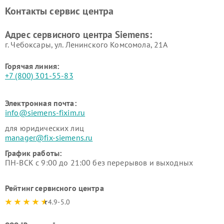
Ремонт парогенераторов
Ремонт холодильных камер
Контакты сервис центра
Siemens
Siemens
Ремонт сервоприводов
Ремонт морозильных камер
Адрес сервисного центра Siemens:
Siemens
Siemens
г. Чебоксары, ул. Ленинского Комсомола, 21А
Горячая линия:
+7 (800) 301-55-83
Электронная почта:
info@siemens-fixim.ru
для юридических лиц
manager@fix-siemens.ru
График работы:
ПН-ВСК с 9:00 до 21:00 без перерывов и выходных
Рейтинг сервисного центра
4.9-5.0