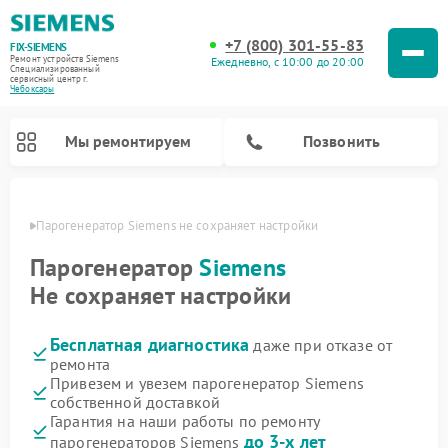
+7 (800) 301-55-83
FIX-SIEMENS
Ремонт устройств Siemens
Ежедневно, с 10:00 до 20:00
Специализированный
cервисный центр г.
Чебоксары
Мы ремонтируем
Позвонить
сарах
Парогенератор Siemens не сохраняет настройки
Парогенератор
Siemens
Не сохраняет настройки
Бесплатная диагностика
даже при отказе от
ремонта
Привезем и увезем парогенератор Siemens
собственной доставкой
Ремонт посудомоечных машин Siemens
Ремонт водонагревателей Siemens
Ремонт духовых шкафов Siemens
Ремонт холодильных камер Siemens
Ремонт морозильных камер Siemens
Ремонт холодильников Siemens
Ремонт стиральных машин Siemens
Ремонт варочных панелей Siemens
Ремонт микроволновых печей Siemens
Гарантия на наши работы по ремонту
до 3-х лет
парогенераторов Siemens