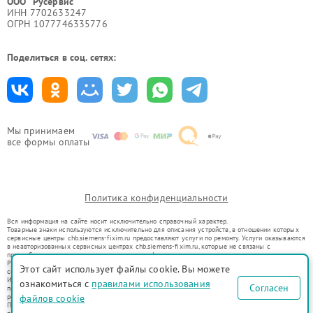
ООО "Русервис"
ИНН 7702633247
ОГРН 1077746335776
Поделиться в соц. сетях:
Мы принимаем
все формы оплаты
Политика конфиденциальности
Вся информация на сайте носит исключительно справочный характер.
Товарные знаки используются исключительно для описания устройств, в отношении которых
сервисные центры chb.siemens-fixim.ru предоставляют услуги по ремонту. Услуги оказываются
в неавторизованных сервисных центрах chb.siemens-fixim.ru, которые не связаны с
правообладателями товарных знаков или их официальными представителями.
Ремонт осуществляется для устройств, уже введенных в гражданский оборот в соответствии
Этот сайт использует файлы cookie. Вы можете
со статьей 1487 ГК РФ.
Использование товарных знаков не преследует цели индивидуализации услуг или введения
ознакомиться с
правилами использования
Согласен
потребителей в заблуждение, а служит для информирования о предоставляемых услугах по
ремонту техники указанных брендов.
файлов cookie
Представленная на сайте информация не является публичной офертой, определяемой