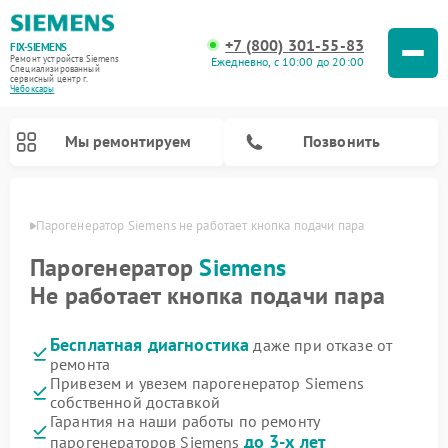
+7 (800) 301-55-83
FIX-SIEMENS
Ремонт устройств Siemens
Ежедневно, с 10:00 до 20:00
Специализированный
cервисный центр г.
Чебоксары
Мы ремонтируем
Позвонить
сарах
Парогенератор Siemens не работает кнопка подачи пара
Парогенератор
Siemens
Не работает кнопка подачи пара
Бесплатная диагностика
даже при отказе от
ремонта
Привезем и увезем парогенератор Siemens
собственной доставкой
Ремонт посудомоечных машин Siemens
Ремонт водонагревателей Siemens
Ремонт духовых шкафов Siemens
Ремонт холодильных камер Siemens
Ремонт морозильных камер Siemens
Ремонт холодильников Siemens
Ремонт стиральных машин Siemens
Ремонт варочных панелей Siemens
Ремонт микроволновых печей Siemens
Гарантия на наши работы по ремонту
до 3-х лет
парогенераторов Siemens