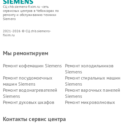
СЦ chb.siemens-fixim.ru - сеть
сервисных центров в Чебоксарах по
ремонту и обслуживанию техники
Siemens
2021-2026 © СЦ chb.siemens-
fixim.ru
Мы ремонтируем
Ремонт кофемашин Siemens
Ремонт холодильников
Siemens
Ремонт посудомоечных
Ремонт стиральных машин
машин Siemens
Siemens
Ремонт водонагревателей
Ремонт варочных панелей
Siemens
Siemens
Ремонт духовых шкафов
Ремонт микроволновых
Siemens
печей Siemens
Ремонт парогенераторов
Ремонт холодильных камер
Контакты сервис центра
Siemens
Siemens
Ремонт сервоприводов
Ремонт морозильных камер