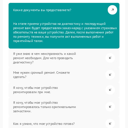
Какие документы вы предоставляете?
На этапе приема устройства на диагностику и последующий
ремонт вам будет предоставлен заказ-наряд с указанием страховых
обязательств на ваше устройство. Далее, после выполнения работ
по ремонту техники, вы получите акт выполненных работ и
гарантийный талон.
Я уже знаю в чем неисправность и какой
ремонт необходим. Для чего проводить
диагностику?
Мне нужен срочный ремонт. Сможете
сделать?
Я хочу, чтобы мое устройство
ремонтировали при мне.
Я хочу, чтобы мое устройство
ремонтировалось только оригинальными
запчастями.
Как я узнаю, что мое устройство готово?