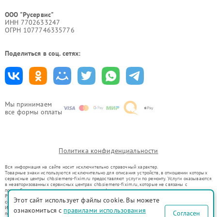
ООО "Русервис"
ИНН 7702633247
ОГРН 1077746335776
Поделиться в соц. сетях:
Мы принимаем
все формы оплаты
Политика конфиденциальности
Вся информация на сайте носит исключительно справочный характер.
Товарные знаки используются исключительно для описания устройств, в отношении которых
сервисные центры chb.siemens-fixim.ru предоставляют услуги по ремонту. Услуги оказываются
в неавторизованных сервисных центрах chb.siemens-fixim.ru, которые не связаны с
правообладателями товарных знаков или их официальными представителями.
Ремонт осуществляется для устройств, уже введенных в гражданский оборот в соответствии
Этот сайт использует файлы cookie. Вы можете
со статьей 1487 ГК РФ.
Использование товарных знаков не преследует цели индивидуализации услуг или введения
ознакомиться с
правилами использования
Согласен
потребителей в заблуждение, а служит для информирования о предоставляемых услугах по