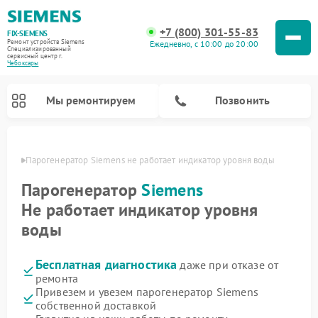
+7 (800) 301-55-83
FIX-SIEMENS
Ремонт устройств Siemens
Ежедневно, с 10:00 до 20:00
Специализированный
cервисный центр г.
Чебоксары
Мы ремонтируем
Позвонить
сарах
Парогенератор Siemens не работает индикатор уровня воды
Парогенератор
Siemens
Не работает индикатор уровня
воды
Бесплатная диагностика
даже при отказе от
ремонта
Привезем и увезем парогенератор Siemens
Ремонт посудомоечных машин Siemens
Ремонт водонагревателей Siemens
Ремонт духовых шкафов Siemens
Ремонт холодильных камер Siemens
Ремонт морозильных камер Siemens
Ремонт холодильников Siemens
Ремонт стиральных машин Siemens
Ремонт варочных панелей Siemens
Ремонт микроволновых печей Siemens
собственной доставкой