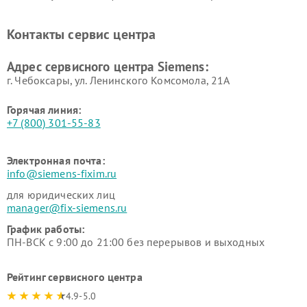
Siemens
печей Siemens
Ремонт парогенераторов
Ремонт холодильных камер
Контакты сервис центра
Siemens
Siemens
Ремонт сервоприводов
Ремонт морозильных камер
Адрес сервисного центра Siemens:
Siemens
Siemens
г. Чебоксары, ул. Ленинского Комсомола, 21А
Горячая линия:
+7 (800) 301-55-83
Электронная почта:
info@siemens-fixim.ru
для юридических лиц
manager@fix-siemens.ru
График работы:
ПН-ВСК с 9:00 до 21:00 без перерывов и выходных
Рейтинг сервисного центра
4.9-5.0