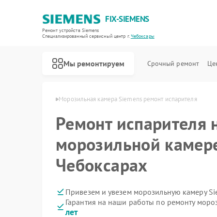
FIX-SIEMENS
Ремонт устройств Siemens
Специализированный cервисный центр г.
Чебоксары
Мы ремонтируем
Срочный ремонт
Це
emens в Чебоксарах
Морозильная камера Siemens ремонт испарителя
Ремонт испарителя 
морозильной камере
Чебоксарах
Привезем и увезем морозильную камеру Si
Гарантия на наши работы по ремонту мор
лет
Ремонт холодильников Siemens
Ремонт посудомоечных машин Siemens
Ремонт стиральных машин Siemens
Ремонт водонагревателей Siemens
Ремонт варочных панелей Siemens
Ремонт духовых шкафов Siemens
Ремонт микроволновых печей Siemens
Ремонт парогенераторов Siemens
Ремонт холодильных камер Siemens
Ремонт сервоприводов Siemens