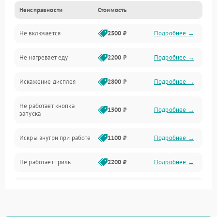
Неисправности
Стоимость
Дверца и корпус
Не включается
2500 ₽
Подробнее →
Механика и внутренние элементы
Не нагревает еду
2200 ₽
Подробнее →
Механические повреждения
Искажение дисплея
2800 ₽
Подробнее →
Питание и запуск
Не работает кнопка
Нагрев и приготовление
1500 ₽
Подробнее →
запуска
Программное обеспечение
Искры внутри при работе
1100 ₽
Подробнее →
Не работает гриль
2200 ₽
Подробнее →
Перегрев или отключение
2400 ₽
Подробнее →
во время работы