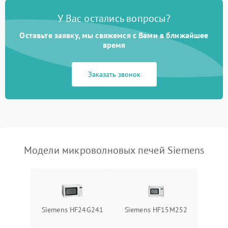
Появление запаха гари
2400 ₽
Подробнее →
У Вас остались вопросы?
Проблемы с вентилятором
2000 ₽
Подробнее →
Оставьте заявку, мы свяжемся с Вами в ближайшее
время
Поломка системы
2200 ₽
Подробнее →
охлаждения
Заказать звонок
Не работают сенсорные
2400 ₽
Подробнее →
кнопки
Не горит подсветка
2000 ₽
Подробнее →
Сломался трансформатор
1000 ₽
Подробнее →
Модели микроволновых печей Siemens
Siemens HF24G241
Siemens HF15M252