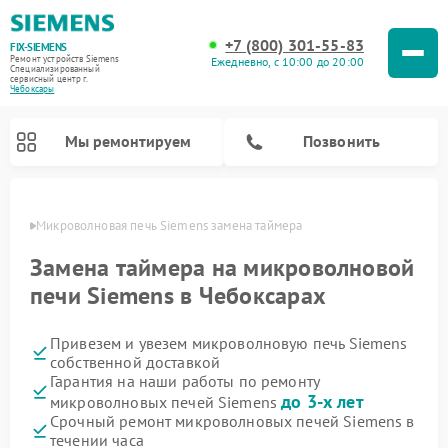
+7 (800) 301-55-83
FIX-SIEMENS
Ремонт устройств Siemens
Ежедневно, с 10:00 до 20:00
Специализированный
cервисный центр г.
Чебоксары
Мы ремонтируем
Позвонить
сарах
Микроволновая печь Siemens замена таймера
Замена таймера на микроволновой
печи Siemens в Чебоксарах
Привезем и увезем микроволновую печь Siemens
собственной доставкой
Гарантия на наши работы по ремонту
до 3-х лет
микроволновых печей Siemens
Ремонт посудомоечных машин Siemens
Ремонт водонагревателей Siemens
Ремонт духовых шкафов Siemens
Ремонт холодильных камер Siemens
Ремонт морозильных камер Siemens
Ремонт холодильников Siemens
Ремонт стиральных машин Siemens
Ремонт варочных панелей Siemens
Ремонт парогенераторов Siemens
Срочный ремонт микроволновых печей Siemens в
течении часа