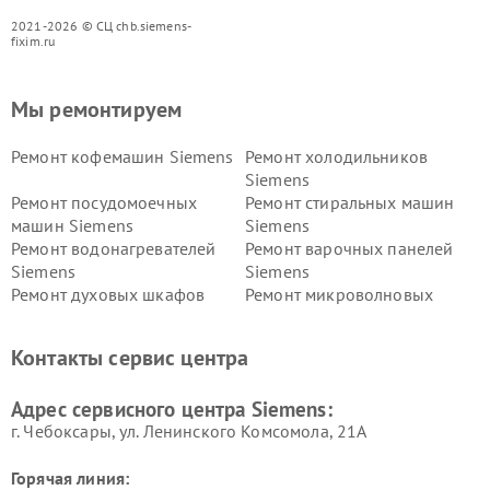
2021-2026 © СЦ chb.siemens-
fixim.ru
Мы ремонтируем
Ремонт кофемашин Siemens
Ремонт холодильников
Siemens
Ремонт посудомоечных
Ремонт стиральных машин
машин Siemens
Siemens
Ремонт водонагревателей
Ремонт варочных панелей
Siemens
Siemens
Ремонт духовых шкафов
Ремонт микроволновых
Siemens
печей Siemens
Ремонт парогенераторов
Ремонт холодильных камер
Контакты сервис центра
Siemens
Siemens
Ремонт сервоприводов
Ремонт морозильных камер
Адрес сервисного центра Siemens:
Siemens
Siemens
г. Чебоксары, ул. Ленинского Комсомола, 21А
Горячая линия: