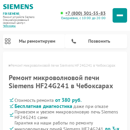
+7 (800) 301-55-83
FIX-SIEMENS
Ремонт устройств Siemens
Ежедневно, с 10:00 до 20:00
Специализированный
cервисный центр г.
Чебоксары
Мы ремонтируем
Позвонить
сарах
Ремонт микроволновой печи Siemens HF24G241 в Чебоксарах
Ремонт микроволновой печи
Siemens HF24G241 в Чебоксарах
от 380 руб.
Стоимость ремонта
Бесплатная диагностика
даже при отказе
Привезем и увезем микроволновую печь Siemens
HF24G241 сами
Ремонт посудомоечных машин Siemens
Ремонт водонагревателей Siemens
Ремонт духовых шкафов Siemens
Ремонт холодильных камер Siemens
Ремонт морозильных камер Siemens
Ремонт холодильников Siemens
Ремонт стиральных машин Siemens
Ремонт варочных панелей Siemens
Ремонт парогенераторов Siemens
Гарантия на наши работы по ремонту
до 3-х
микроволновых печей Siemens HF24G241