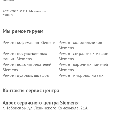
Siemens
2021-2026 © СЦ chb.siemens-
fixim.ru
Мы ремонтируем
Ремонт кофемашин Siemens
Ремонт холодильников
Siemens
Ремонт посудомоечных
Ремонт стиральных машин
машин Siemens
Siemens
Ремонт водонагревателей
Ремонт варочных панелей
Siemens
Siemens
Ремонт духовых шкафов
Ремонт микроволновых
Siemens
печей Siemens
Ремонт парогенераторов
Ремонт холодильных камер
Контакты сервис центра
Siemens
Siemens
Ремонт сервоприводов
Ремонт морозильных камер
Адрес сервисного центра Siemens:
Siemens
Siemens
г. Чебоксары, ул. Ленинского Комсомола, 21А