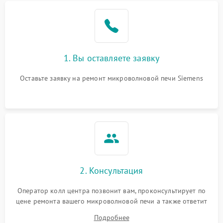
Проблемы с вентилятором
2000 ₽
Подробнее →
Поломка системы
2200 ₽
Подробнее →
охлаждения
1. Вы оставляете заявку
Не работают сенсорные
2400 ₽
Подробнее →
кнопки
Оставьте заявку на ремонт микроволновой печи Siemens
Не горит подсветка
2000 ₽
Подробнее →
Сломался трансформатор
1000 ₽
Подробнее →
2. Консультация
Оператор колл центра позвонит вам, проконсультирует по
цене ремонта вашего микроволновой печи а также ответит
на все ваши вопросы.
Подробнее