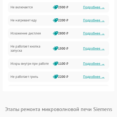
Не включается
2500 ₽
Подробнее →
Механика и внутренние элементы
Не нагревает еду
2200 ₽
Подробнее →
Механические повреждения
Искажение дисплея
2800 ₽
Подробнее →
Питание и запуск
Не работает кнопка
Нагрев и приготовление
1500 ₽
Подробнее →
запуска
Программное обеспечение
Искры внутри при работе
1100 ₽
Подробнее →
Не работает гриль
2200 ₽
Подробнее →
Перегрев или отключение
2400 ₽
Подробнее →
во время работы
Появление запаха гари
2400 ₽
Подробнее →
Этапы ремонта микроволновой печи Siemens