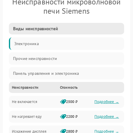
Неисправности микроволновой
печи Siemens
Виды неисправностей
Электроника
Прочие неисправности
Панель управления и электроника
Неисправности
Стоимость
Дверца и корпус
Не включается
2500 ₽
Подробнее →
Механика и внутренние элементы
Не нагревает еду
2200 ₽
Подробнее →
Механические повреждения
Искажение дисплея
2800 ₽
Подробнее →
Питание и запуск