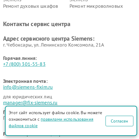
Ремонт духовых шкафов
Ремонт микроволновых
Siemens
печей Siemens
Ремонт парогенераторов
Ремонт холодильных камер
Контакты сервис центра
Siemens
Siemens
Ремонт сервоприводов
Ремонт морозильных камер
Адрес сервисного центра Siemens:
Siemens
Siemens
г. Чебоксары, ул. Ленинского Комсомола, 21А
Горячая линия:
+7 (800) 301-55-83
Электронная почта:
info@siemens-fixim.ru
для юридических лиц
manager@fix-siemens.ru
График работы:
Этот сайт использует файлы cookie. Вы можете
ПН-ВСК с 9:00 до 21:00 без перерывов и выходных
ознакомиться с
правилами использования
Согласен
файлов cookie
Рейтинг сервисного центра