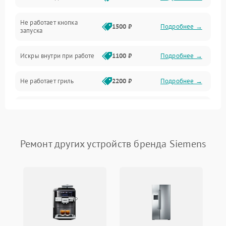
Не работает кнопка
Нагрев и приготовление
1500 ₽
Подробнее →
запуска
Программное обеспечение
Искры внутри при работе
1100 ₽
Подробнее →
Не работает гриль
2200 ₽
Подробнее →
Перегрев или отключение
2400 ₽
Подробнее →
во время работы
Появление запаха гари
2400 ₽
Подробнее →
Ремонт других устройств бренда Siemens
Проблемы с вентилятором
2000 ₽
Подробнее →
Поломка системы
2200 ₽
Подробнее →
охлаждения
Не работают сенсорные