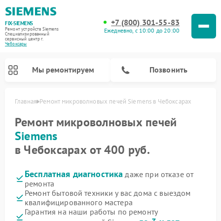
+7 (800) 301-55-83
FIX-SIEMENS
Ремонт устройств Siemens
Ежедневно, с 10:00 до 20:00
Специализированный
cервисный центр г.
Чебоксары
Мы ремонтируем
Позвонить
Главная
Ремонт микроволновых печей Siemens в Чебоксарах
Ремонт микроволновых печей
Siemens
в Чебоксарах от 400 руб.
Бесплатная диагностика
даже при отказе от
ремонта
Ремонт бытовой техники у вас дома с выездом
квалифицированного мастера
Ремонт посудомоечных машин Siemens
Ремонт водонагревателей Siemens
Ремонт духовых шкафов Siemens
Ремонт холодильных камер Siemens
Ремонт морозильных камер Siemens
Ремонт холодильников Siemens
Ремонт стиральных машин Siemens
Ремонт варочных панелей Siemens
Ремонт парогенераторов Siemens
Гарантия на наши работы по ремонту