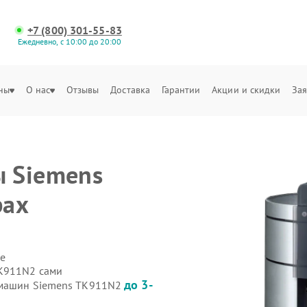
+7 (800) 301-55-83
Ежедневно, с 10:00 до 20:00
ны
О нас
Отзывы
Доставка
Гарантии
Акции и скидки
Зая
 Siemens
рах
е
TK911N2 сами
до 3-
емашин Siemens TK911N2