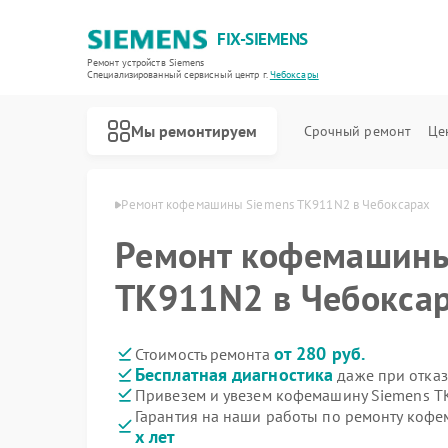
FIX-SIEMENS
Ремонт устройств Siemens
Специализированный cервисный центр г.
Чебоксары
Мы ремонтируем
Срочный ремонт
Це
emens в Чебоксарах
Ремонт кофемашины Siemens TK911N2 в Чебоксарах
Ремонт кофемашины
TK911N2 в Чебокса
от 280 руб.
Стоимость ремонта
Бесплатная диагностика
даже при отказ
Привезем и увезем кофемашину Siemens 
Гарантия на наши работы по ремонту коф
х лет
Ремонт холодильников Siemens
Ремонт посудомоечных машин Siemens
Ремонт стиральных машин Siemens
Ремонт водонагревателей Siemens
Ремонт варочных панелей Siemens
Ремонт духовых шкафов Siemens
Ремонт микроволновых печей Siemens
Ремонт парогенераторов Siemens
Ремонт холодильных камер Siemens
Ремонт сервоприводов Siemens
Ремонт морозильных камер Siemens