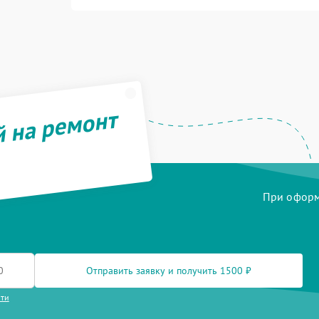
й на ремонт
При оформл
Отправить заявку и получить 1500 ₽
сти