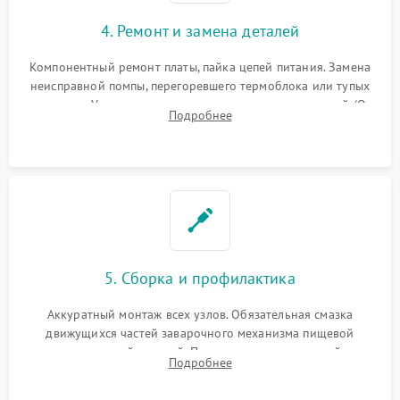
4. Ремонт и замена деталей
Компонентный ремонт платы, пайка цепей питания. Замена
неисправной помпы, перегоревшего термоблока или тупых
жерновов. Установка новых силиконовых уплотнителей (O-
Подробнее
ring) и тефлоновых трубок для надежного устранения
протечек.
5. Сборка и профилактика
Аккуратный монтаж всех узлов. Обязательная смазка
движущихся частей заварочного механизма пищевой
силиконовой смазкой. Проведение программной
Подробнее
декальцинации и очистки системы от кофейных масел.
Надежная фиксация всех соединений.