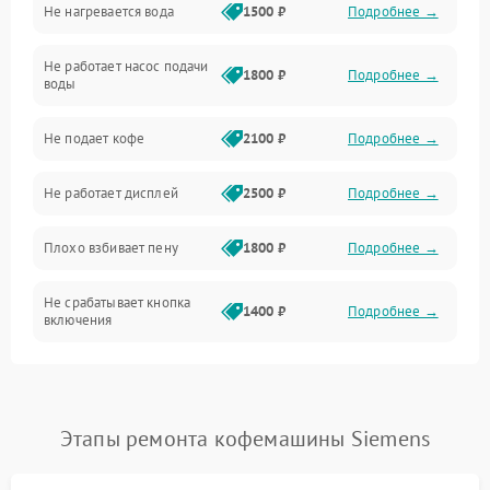
Не нагревается вода
1500 ₽
Подробнее →
Включение и работа
Не работает насос подачи
Проблемы с водой
1800 ₽
Подробнее →
воды
Проблемы с капучинатором и паром
Не подает кофе
2100 ₽
Подробнее →
Управление и электроника
Не работает дисплей
2500 ₽
Подробнее →
Программное обеспечение
Плохо взбивает пену
1800 ₽
Подробнее →
Не срабатывает кнопка
1400 ₽
Подробнее →
включения
Запах гари при работе
1800 ₽
Подробнее →
Постоянные сбои в работе
1500 ₽
Подробнее →
Этапы ремонта кофемашины Siemens