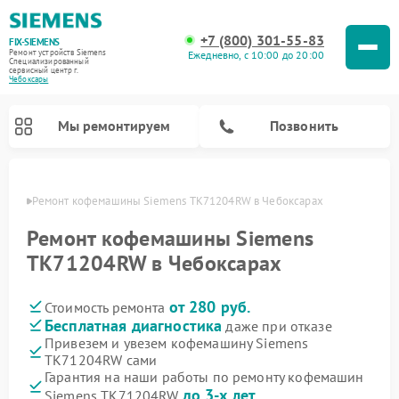
+7 (800) 301-55-83
FIX-SIEMENS
Ремонт устройств Siemens
Ежедневно, с 10:00 до 20:00
Специализированный
cервисный центр г.
Чебоксары
Мы ремонтируем
Позвонить
сарах
Ремонт кофемашины Siemens TK71204RW в Чебоксарах
Ремонт кофемашины Siemens
TK71204RW в Чебоксарах
от 280 руб.
Стоимость ремонта
Бесплатная диагностика
даже при отказе
Привезем и увезем кофемашину Siemens
TK71204RW сами
Ремонт холодильников Siemens
Ремонт стиральных машин Siemens
Ремонт варочных панелей Siemens
Ремонт микроволновых печей Siemens
Ремонт холодильных камер Siemens
Ремонт морозильных камер Siemens
Ремонт посудомоечных машин Siemens
Ремонт водонагревателей Siemens
Ремонт духовых шкафов Siemens
Ремонт парогенераторов Siemens
Гарантия на наши работы по ремонту кофемашин
до 3-х лет
Siemens TK71204RW