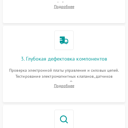
внутренних узлов от кофейных масел, жмыха и накипи.
Подробнее
Промывка дренажных каналов и фильтров с использованием
специализированной химии.
3. Глубокая дефектовка компонентов
Проверка электронной платы управления и силовых цепей.
Тестирование электромагнитных клапанов, датчиков
температуры и расходомера. Оценка степени износа
Подробнее
жерновов кофемолки, уплотнительных колец гидросистемы
и шестерней редуктора.