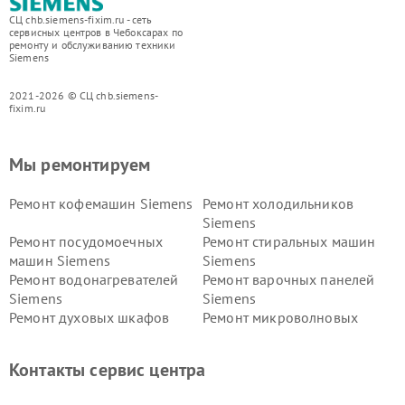
СЦ chb.siemens-fixim.ru - сеть
сервисных центров в Чебоксарах по
ремонту и обслуживанию техники
Siemens
2021-2026 © СЦ chb.siemens-
fixim.ru
Мы ремонтируем
Ремонт кофемашин Siemens
Ремонт холодильников
Siemens
Ремонт посудомоечных
Ремонт стиральных машин
машин Siemens
Siemens
Ремонт водонагревателей
Ремонт варочных панелей
Siemens
Siemens
Ремонт духовых шкафов
Ремонт микроволновых
Siemens
печей Siemens
Ремонт парогенераторов
Ремонт холодильных камер
Контакты сервис центра
Siemens
Siemens
Ремонт сервоприводов
Ремонт морозильных камер