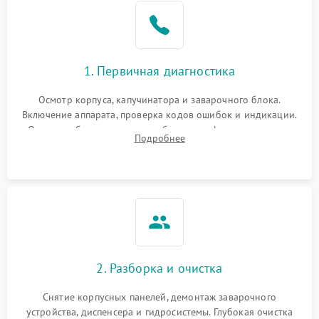
1. Первичная диагностика
Осмотр корпуса, капучинатора и заварочного блока.
Включение аппарата, проверка кодов ошибок и индикации.
Оценка работы помпы, термоблока и кофемолки на слух.
Подробнее
Измерение температуры и давления воды для выявления
локализации поломки.
2. Разборка и очистка
Снятие корпусных панелей, демонтаж заварочного
устройства, диспенсера и гидросистемы. Глубокая очистка