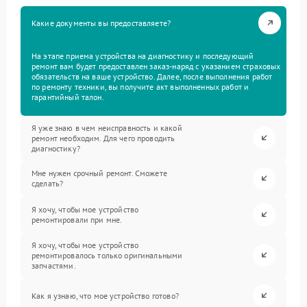
Какие документы вы предоставляете?
На этапе приема устройства на диагностику и последующий
ремонт вам будет предоставлен заказ-наряд с указанием страховых
обязательств на ваше устройство. Далее, после выполнения работ
по ремонту техники, вы получите акт выполненных работ и
гарантийный талон.
Я уже знаю в чем неисправность и какой
ремонт необходим. Для чего проводить
диагностику?
Мне нужен срочный ремонт. Сможете
сделать?
Я хочу, чтобы мое устройство
ремонтировали при мне.
Я хочу, чтобы мое устройство
ремонтировалось только оригинальными
запчастями.
Как я узнаю, что мое устройство готово?