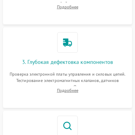
внутренних узлов от кофейных масел, жмыха и накипи.
Подробнее
Промывка дренажных каналов и фильтров с использованием
специализированной химии.
3. Глубокая дефектовка компонентов
Проверка электронной платы управления и силовых цепей.
Тестирование электромагнитных клапанов, датчиков
температуры и расходомера. Оценка степени износа
Подробнее
жерновов кофемолки, уплотнительных колец гидросистемы
и шестерней редуктора.