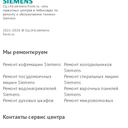
СЦ chb.siemens-fixim.ru - сеть
сервисных центров в Чебоксарах по
ремонту и обслуживанию техники
Siemens
2021-2026 © СЦ chb.siemens-
fixim.ru
Мы ремонтируем
Ремонт кофемашин Siemens
Ремонт холодильников
Siemens
Ремонт посудомоечных
Ремонт стиральных машин
машин Siemens
Siemens
Ремонт водонагревателей
Ремонт варочных панелей
Siemens
Siemens
Ремонт духовых шкафов
Ремонт микроволновых
Siemens
печей Siemens
Ремонт парогенераторов
Ремонт холодильных камер
Контакты сервис центра
Siemens
Siemens
Ремонт сервоприводов
Ремонт морозильных камер