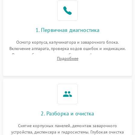
1. Первичная диагностика
Осмотр корпуса, капучинатора и заварочного блока.
Включение аппарата, проверка кодов ошибок и индикации.
Оценка работы помпы, термоблока и кофемолки на слух.
Подробнее
Измерение температуры и давления воды для выявления
локализации поломки.
2. Разборка и очистка
Снятие корпусных панелей, демонтаж заварочного
устройства, диспенсера и гидросистемы. Глубокая очистка