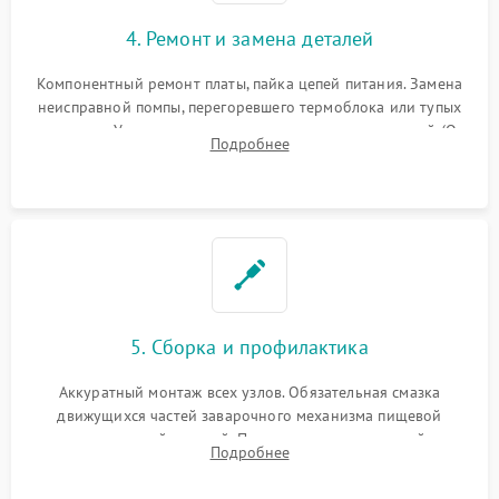
4. Ремонт и замена деталей
Компонентный ремонт платы, пайка цепей питания. Замена
неисправной помпы, перегоревшего термоблока или тупых
жерновов. Установка новых силиконовых уплотнителей (O-
Подробнее
ring) и тефлоновых трубок для надежного устранения
протечек.
5. Сборка и профилактика
Аккуратный монтаж всех узлов. Обязательная смазка
движущихся частей заварочного механизма пищевой
силиконовой смазкой. Проведение программной
Подробнее
декальцинации и очистки системы от кофейных масел.
Надежная фиксация всех соединений.