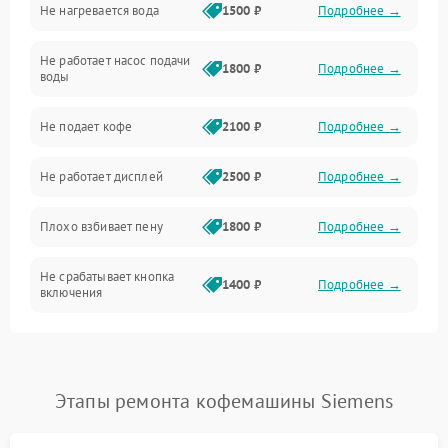
Не нагревается вода
1500 ₽
Подробнее →
Включение и работа
Не работает насос подачи
Проблемы с водой
1800 ₽
Подробнее →
воды
Проблемы с капучинатором и паром
Не подает кофе
2100 ₽
Подробнее →
Управление и электроника
Не работает дисплей
2500 ₽
Подробнее →
Программное обеспечение
Плохо взбивает пену
1800 ₽
Подробнее →
Не срабатывает кнопка
1400 ₽
Подробнее →
включения
Запах гари при работе
1800 ₽
Подробнее →
Постоянные сбои в работе
1500 ₽
Подробнее →
Этапы ремонта кофемашины Siemens