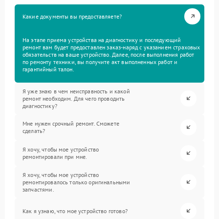
Какие документы вы предоставляете?
На этапе приема устройства на диагностику и последующий
ремонт вам будет предоставлен заказ-наряд с указанием страховых
обязательств на ваше устройство. Далее, после выполнения работ
по ремонту техники, вы получите акт выполненных работ и
гарантийный талон.
Я уже знаю в чем неисправность и какой
ремонт необходим. Для чего проводить
диагностику?
Мне нужен срочный ремонт. Сможете
сделать?
Я хочу, чтобы мое устройство
ремонтировали при мне.
Я хочу, чтобы мое устройство
ремонтировалось только оригинальными
запчастями.
Как я узнаю, что мое устройство готово?