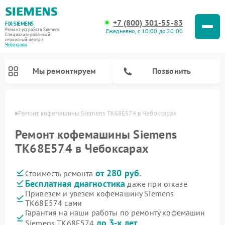
+7 (800) 301-55-83
FIX-SIEMENS
Ремонт устройств Siemens
Ежедневно, с 10:00 до 20:00
Специализированный
cервисный центр г.
Чебоксары
Мы ремонтируем
Позвонить
сарах
Ремонт кофемашины Siemens TK68E574 в Чебоксарах
Ремонт кофемашины Siemens
TK68E574 в Чебоксарах
от 280 руб.
Стоимость ремонта
Бесплатная диагностика
даже при отказе
Привезем и увезем кофемашину Siemens
TK68E574 сами
Ремонт холодильников Siemens
Ремонт стиральных машин Siemens
Ремонт варочных панелей Siemens
Ремонт микроволновых печей Siemens
Ремонт холодильных камер Siemens
Ремонт морозильных камер Siemens
Ремонт посудомоечных машин Siemens
Ремонт водонагревателей Siemens
Ремонт духовых шкафов Siemens
Ремонт парогенераторов Siemens
Гарантия на наши работы по ремонту кофемашин
до 3-х лет
Siemens TK68E574