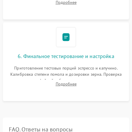
Подробнее
декальцинации и очистки системы от кофейных масел.
Надежная фиксация всех соединений.
6. Финальное тестирование и настройка
Приготовление тестовых порций эспрессо и капучино.
Калибровка степени помола и дозировки зерна. Проверка
плотности кофейной таблетки, температуры напитка и
Подробнее
качества молочной пены. Контроль отсутствия посторонних
шумов и протечек.
FAQ. Ответы на вопросы