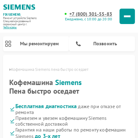
+7 (800) 301-55-83
FIX-SIEMENS
Ремонт устройств Siemens
Ежедневно, с 10:00 до 20:00
Специализированный
cервисный центр г.
Чебоксары
Мы ремонтируем
Позвонить
сарах
Кофемашина Siemens пена быстро оседает
Кофемашина
Siemens
Пена быстро оседает
Бесплатная диагностика
даже при отказе от
ремонта
Привезем и увезем кофемашину Siemens
собственной доставкой
Ремонт холодильников Siemens
Ремонт стиральных машин Siemens
Ремонт варочных панелей Siemens
Ремонт микроволновых печей Siemens
Ремонт холодильных камер Siemens
Ремонт морозильных камер Siemens
Ремонт посудомоечных машин Siemens
Ремонт водонагревателей Siemens
Ремонт духовых шкафов Siemens
Ремонт парогенераторов Siemens
Гарантия на наши работы по ремонту кофемашин
до 3-х лет
Siemens