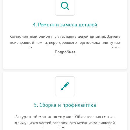
4. Ремонт и замена деталей
Компонентный ремонт платы, пайка цепей питания. Замена
неисправной помпы, перегоревшего термоблока или тупых
жерновов. Установка новых силиконовых уплотнителей (O-
Подробнее
ring) и тефлоновых трубок для надежного устранения
протечек.
5. Сборка и профилактика
Аккуратный монтаж всех узлов. Обязательная смазка
движущихся частей заварочного механизма пищевой
силиконовой смазкой. Проведение программной