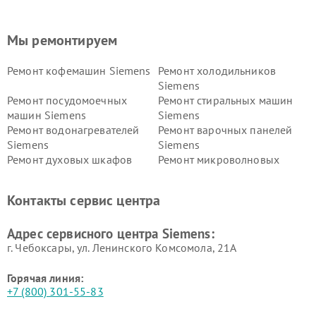
Мы ремонтируем
Ремонт кофемашин Siemens
Ремонт холодильников
Siemens
Ремонт посудомоечных
Ремонт стиральных машин
машин Siemens
Siemens
Ремонт водонагревателей
Ремонт варочных панелей
Siemens
Siemens
Ремонт духовых шкафов
Ремонт микроволновых
Siemens
печей Siemens
Ремонт парогенераторов
Ремонт холодильных камер
Контакты сервис центра
Siemens
Siemens
Ремонт сервоприводов
Ремонт морозильных камер
Адрес сервисного центра Siemens:
Siemens
Siemens
г. Чебоксары, ул. Ленинского Комсомола, 21А
Горячая линия:
+7 (800) 301-55-83