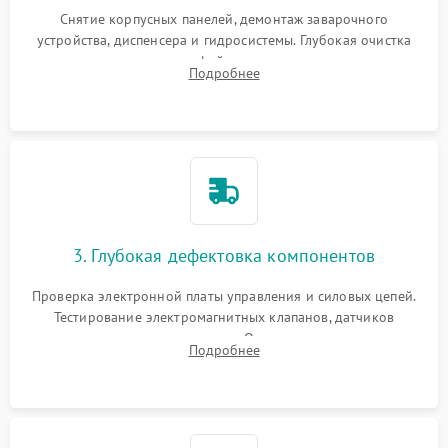
Снятие корпусных панелей, демонтаж заварочного
устройства, диспенсера и гидросистемы. Глубокая очистка
внутренних узлов от кофейных масел, жмыха и накипи.
Подробнее
Промывка дренажных каналов и фильтров с использованием
специализированной химии.
3. Глубокая дефектовка компонентов
Проверка электронной платы управления и силовых цепей.
Тестирование электромагнитных клапанов, датчиков
температуры и расходомера. Оценка степени износа
Подробнее
жерновов кофемолки, уплотнительных колец гидросистемы
и шестерней редуктора.