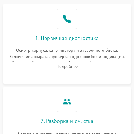
1. Первичная диагностика
Осмотр корпуса, капучинатора и заварочного блока.
Включение аппарата, проверка кодов ошибок и индикации.
Оценка работы помпы, термоблока и кофемолки на слух.
Подробнее
Измерение температуры и давления воды для выявления
локализации поломки.
2. Разборка и очистка
Снятие корпусных панелей, демонтаж заварочного