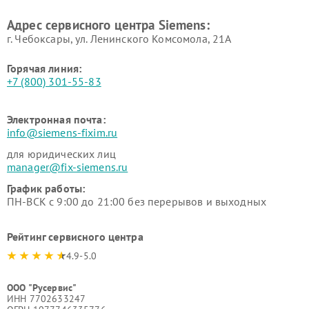
Ремонт сервоприводов
Ремонт морозильных камер
Адрес сервисного центра Siemens:
Siemens
Siemens
г. Чебоксары, ул. Ленинского Комсомола, 21А
Горячая линия:
+7 (800) 301-55-83
Электронная почта:
info@siemens-fixim.ru
для юридических лиц
manager@fix-siemens.ru
График работы:
ПН-ВСК с 9:00 до 21:00 без перерывов и выходных
Рейтинг сервисного центра
4.9-5.0
ООО "Русервис"
ИНН 7702633247