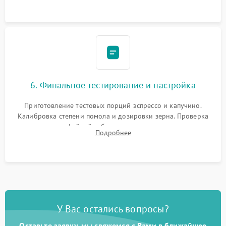
Надежная фиксация всех соединений.
6. Финальное тестирование и настройка
Приготовление тестовых порций эспрессо и капучино.
Калибровка степени помола и дозировки зерна. Проверка
плотности кофейной таблетки, температуры напитка и
Подробнее
качества молочной пены. Контроль отсутствия посторонних
шумов и протечек.
У Вас остались вопросы?
Оставьте заявку, мы свяжемся с Вами в ближайшее