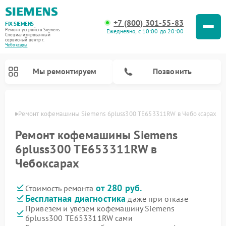
+7 (800) 301-55-83
FIX-SIEMENS
Ремонт устройств Siemens
Ежедневно, с 10:00 до 20:00
Специализированный
cервисный центр г.
Чебоксары
Мы ремонтируем
Позвонить
сарах
Ремонт кофемашины Siemens 6pluss300 TE653311RW в Чебоксарах
Ремонт кофемашины Siemens
6pluss300 TE653311RW в
Чебоксарах
от 280 руб.
Стоимость ремонта
Бесплатная диагностика
даже при отказе
Привезем и увезем кофемашину Siemens
Ремонт холодильников Siemens
Ремонт стиральных машин Siemens
Ремонт варочных панелей Siemens
Ремонт микроволновых печей Siemens
Ремонт холодильных камер Siemens
Ремонт морозильных камер Siemens
Ремонт посудомоечных машин Siemens
Ремонт водонагревателей Siemens
Ремонт духовых шкафов Siemens
Ремонт парогенераторов Siemens
6pluss300 TE653311RW сами