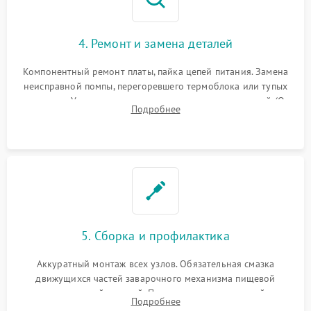
4. Ремонт и замена деталей
Компонентный ремонт платы, пайка цепей питания. Замена
неисправной помпы, перегоревшего термоблока или тупых
жерновов. Установка новых силиконовых уплотнителей (O-
Подробнее
ring) и тефлоновых трубок для надежного устранения
протечек.
5. Сборка и профилактика
Аккуратный монтаж всех узлов. Обязательная смазка
движущихся частей заварочного механизма пищевой
силиконовой смазкой. Проведение программной
Подробнее
декальцинации и очистки системы от кофейных масел.