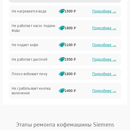
Не нагревается вода
1500 ₽
Подробнее →
Включение и работа
Не работает насос подачи
Проблемы с водой
1800 ₽
Подробнее →
воды
Проблемы с капучинатором и паром
Не подает кофе
2100 ₽
Подробнее →
Управление и электроника
Не работает дисплей
2500 ₽
Подробнее →
Программное обеспечение
Плохо взбивает пену
1800 ₽
Подробнее →
Не срабатывает кнопка
1400 ₽
Подробнее →
включения
Запах гари при работе
1800 ₽
Подробнее →
Постоянные сбои в работе
1500 ₽
Подробнее →
Этапы ремонта кофемашины Siemens