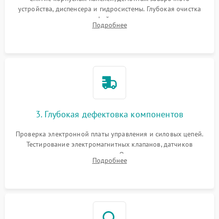
устройства, диспенсера и гидросистемы. Глубокая очистка
внутренних узлов от кофейных масел, жмыха и накипи.
Подробнее
Промывка дренажных каналов и фильтров с использованием
специализированной химии.
3. Глубокая дефектовка компонентов
Проверка электронной платы управления и силовых цепей.
Тестирование электромагнитных клапанов, датчиков
температуры и расходомера. Оценка степени износа
Подробнее
жерновов кофемолки, уплотнительных колец гидросистемы
и шестерней редуктора.