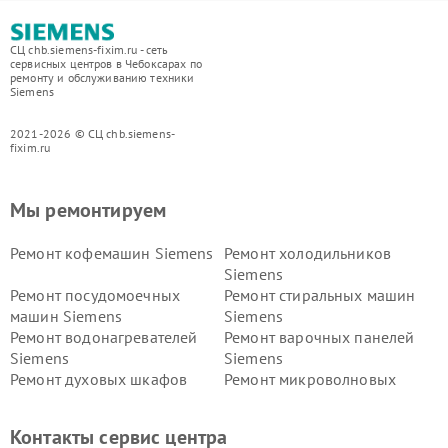
СЦ chb.siemens-fixim.ru - сеть
сервисных центров в Чебоксарах по
ремонту и обслуживанию техники
Siemens
2021-2026 © СЦ chb.siemens-
fixim.ru
Мы ремонтируем
Ремонт кофемашин Siemens
Ремонт холодильников
Siemens
Ремонт посудомоечных
Ремонт стиральных машин
машин Siemens
Siemens
Ремонт водонагревателей
Ремонт варочных панелей
Siemens
Siemens
Ремонт духовых шкафов
Ремонт микроволновых
Siemens
печей Siemens
Ремонт парогенераторов
Ремонт холодильных камер
Контакты сервис центра
Siemens
Siemens