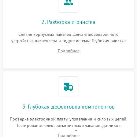
2. Разборка и очистка
Снятие корпусных панелей, демонтаж заварочного
устройства, диспенсера и гидросистемы. Глубокая очистка
внутренних узлов от кофейных масел, жмыха и накипи.
Подробнее
Промывка дренажных каналов и фильтров с использованием
специализированной химии.
3. Глубокая дефектовка компонентов
Проверка электронной платы управления и силовых цепей.
Тестирование электромагнитных клапанов, датчиков
температуры и расходомера. Оценка степени износа
Подробнее