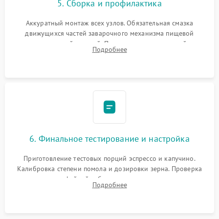
5. Сборка и профилактика
Аккуратный монтаж всех узлов. Обязательная смазка
движущихся частей заварочного механизма пищевой
силиконовой смазкой. Проведение программной
Подробнее
декальцинации и очистки системы от кофейных масел.
Надежная фиксация всех соединений.
6. Финальное тестирование и настройка
Приготовление тестовых порций эспрессо и капучино.
Калибровка степени помола и дозировки зерна. Проверка
плотности кофейной таблетки, температуры напитка и
Подробнее
качества молочной пены. Контроль отсутствия посторонних
шумов и протечек.