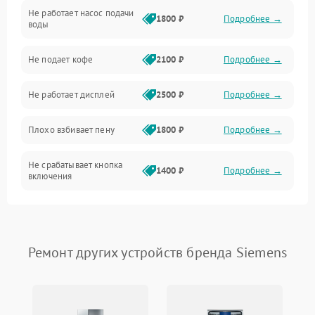
Не работает насос подачи
Проблемы с водой
1800 ₽
Подробнее →
воды
Проблемы с капучинатором и паром
Не подает кофе
2100 ₽
Подробнее →
Управление и электроника
Не работает дисплей
2500 ₽
Подробнее →
Программное обеспечение
Плохо взбивает пену
1800 ₽
Подробнее →
Не срабатывает кнопка
1400 ₽
Подробнее →
включения
Запах гари при работе
1800 ₽
Подробнее →
Постоянные сбои в работе
1500 ₽
Подробнее →
Ремонт других устройств бренда Siemens