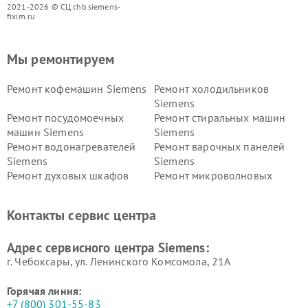
2021-2026 © СЦ chb.siemens-
fixim.ru
Мы ремонтируем
Ремонт кофемашин Siemens
Ремонт холодильников
Siemens
Ремонт посудомоечных
Ремонт стиральных машин
машин Siemens
Siemens
Ремонт водонагревателей
Ремонт варочных панелей
Siemens
Siemens
Ремонт духовых шкафов
Ремонт микроволновых
Siemens
печей Siemens
Ремонт парогенераторов
Ремонт холодильных камер
Контакты сервис центра
Siemens
Siemens
Ремонт сервоприводов
Ремонт морозильных камер
Адрес сервисного центра Siemens:
Siemens
Siemens
г. Чебоксары, ул. Ленинского Комсомола, 21А
Горячая линия:
+7 (800) 301-55-83