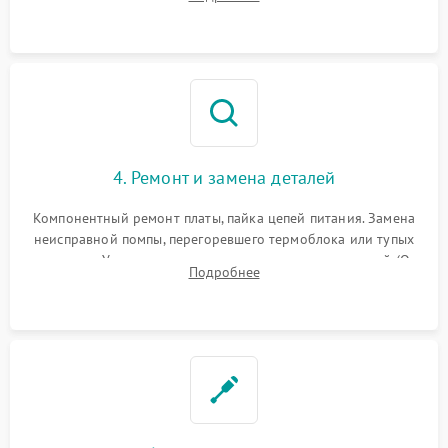
жерновов кофемолки, уплотнительных колец гидросистемы
и шестерней редуктора.
4. Ремонт и замена деталей
Компонентный ремонт платы, пайка цепей питания. Замена
неисправной помпы, перегоревшего термоблока или тупых
жерновов. Установка новых силиконовых уплотнителей (O-
Подробнее
ring) и тефлоновых трубок для надежного устранения
протечек.