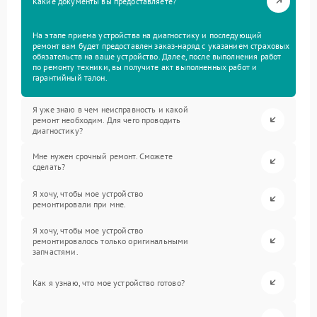
Какие документы вы предоставляете?
На этапе приема устройства на диагностику и последующий
ремонт вам будет предоставлен заказ-наряд с указанием страховых
обязательств на ваше устройство. Далее, после выполнения работ
по ремонту техники, вы получите акт выполненных работ и
гарантийный талон.
Я уже знаю в чем неисправность и какой
ремонт необходим. Для чего проводить
диагностику?
Мне нужен срочный ремонт. Сможете
сделать?
Я хочу, чтобы мое устройство
ремонтировали при мне.
Я хочу, чтобы мое устройство
ремонтировалось только оригинальными
запчастями.
Как я узнаю, что мое устройство готово?