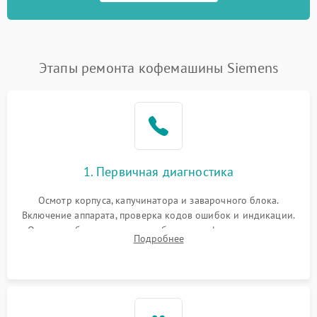
Этапы ремонта кофемашины Siemens
1. Первичная диагностика
Осмотр корпуса, капучинатора и заварочного блока.
Включение аппарата, проверка кодов ошибок и индикации.
Оценка работы помпы, термоблока и кофемолки на слух.
Подробнее
Измерение температуры и давления воды для выявления
локализации поломки.