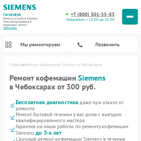
+7 (800) 301-55-83
FIX-SIEMENS
Ремонт устройств Siemens
Ежедневно, с 10:00 до 20:00
Специализированный
cервисный центр г.
Чебоксары
Мы ремонтируем
Позвонить
Главная
Ремонт кофемашин Siemens в Чебоксарах
Ремонт кофемашин
Siemens
в Чебоксарах от 300 руб.
Бесплатная диагностика
даже при отказе от
ремонта
Ремонт бытовой техники у вас дома с выездом
квалифицированного мастера
Гарантия на наши работы по ремонту кофемашин
Ремонт холодильников Siemens
Ремонт стиральных машин Siemens
Ремонт варочных панелей Siemens
Ремонт микроволновых печей Siemens
Ремонт холодильных камер Siemens
Ремонт морозильных камер Siemens
Ремонт посудомоечных машин Siemens
Ремонт водонагревателей Siemens
Ремонт духовых шкафов Siemens
Ремонт парогенераторов Siemens
до 3-х лет
Siemens
Срочный ремонт кофемашин Siemens в течении