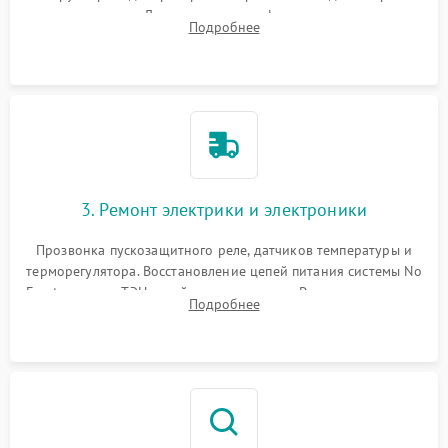
течеискателем. Демонтаж старого фильтра-осушителя и
Подробнее
продувка капиллярной трубки для устранения засоров.
3. Ремонт электрики и электроники
Прозвонка пускозащитного реле, датчиков температуры и
терморегулятора. Восстановление цепей питания системы No
Frost, включая ТЭН оттайки и вентилятор. Ремонт или замена
Подробнее
платы управления при сбоях алгоритмов.