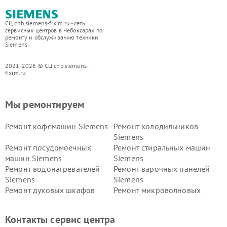
СЦ chb.siemens-fixim.ru - сеть
сервисных центров в Чебоксарах по
ремонту и обслуживанию техники
Siemens
2021-2026 © СЦ chb.siemens-
fixim.ru
Мы ремонтируем
Ремонт кофемашин Siemens
Ремонт холодильников
Siemens
Ремонт посудомоечных
Ремонт стиральных машин
машин Siemens
Siemens
Ремонт водонагревателей
Ремонт варочных панелей
Siemens
Siemens
Ремонт духовых шкафов
Ремонт микроволновых
Siemens
печей Siemens
Ремонт парогенераторов
Ремонт холодильных камер
Контакты сервис центра
Siemens
Siemens