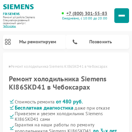
+7 (800) 301-55-83
FIX-SIEMENS
Ремонт устройств Siemens
Ежедневно, с 10:00 до 20:00
Специализированный
cервисный центр г.
Чебоксары
Мы ремонтируем
Позвонить
сарах
Ремонт холодильника Siemens KI86SKD41 в Чебоксарах
Ремонт холодильника Siemens
KI86SKD41 в Чебоксарах
от 480 руб.
Стоимость ремонта
Бесплатная диагностика
даже при отказе
Привезем и увезем холодильник Siemens
KI86SKD41 сами
Ремонт стиральных машин Siemens
Ремонт варочных панелей Siemens
Ремонт микроволновых печей Siemens
Ремонт холодильных камер Siemens
Ремонт морозильных камер Siemens
Ремонт посудомоечных машин Siemens
Ремонт водонагревателей Siemens
Ремонт духовых шкафов Siemens
Ремонт парогенераторов Siemens
Гарантия на наши работы по ремонту
до 3-х лет
холодильников Siemens KI86SKD41