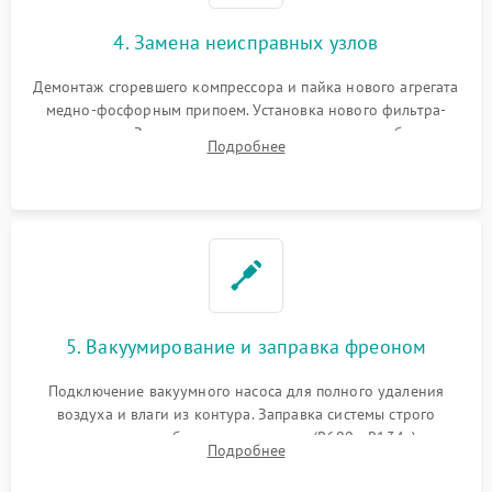
4. Замена неисправных узлов
Демонтаж сгоревшего компрессора и пайка нового агрегата
медно-фосфорным припоем. Установка нового фильтра-
осушителя. Замена изношенных вентиляторов обдува,
Подробнее
сломанных заслонок или поврежденных дверных петель.
5. Вакуумирование и заправка фреоном
Подключение вакуумного насоса для полного удаления
воздуха и влаги из контура. Заправка системы строго
дозированным объемом хладагента (R600a, R134a) по
Подробнее
электронным весам. Контроль рабочего давления в системе.