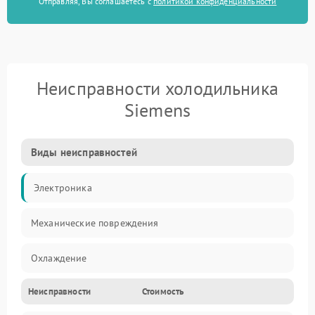
Отправляя, Вы соглашаетесь с
политикой конфиденциальности
Неисправности холодильника
Siemens
Виды неисправностей
Электроника
Механические повреждения
Охлаждение
Неисправности
Стоимость
Механика