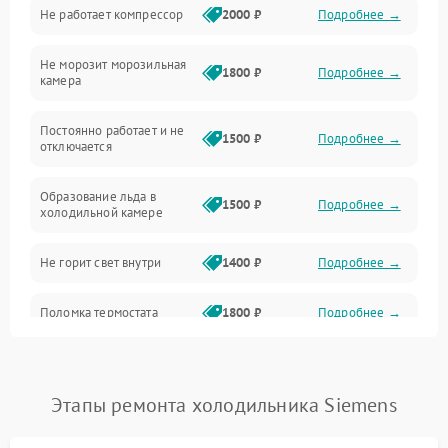
Не работает компрессор
2000 ₽
Подробнее →
Электропитание
Не морозит морозильная
Дренаж
1800 ₽
Подробнее →
камера
Оттайка
Постоянно работает и не
1500 ₽
Подробнее →
отключается
Программное обеспечение
Образование льда в
1500 ₽
Подробнее →
холодильной камере
Не горит свет внутри
1400 ₽
Подробнее →
Поломка термостата
1800 ₽
Подробнее →
Не работает вентилятор
1800 ₽
Подробнее →
Этапы ремонта холодильника Siemens
Поломка системы No Frost
2600 ₽
Подробнее →