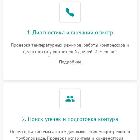
Образование конденсата
1800 ₽
Подробнее →
на стенках
Сбой в работе инвертора
2100 ₽
Подробнее →
1. Диагностика и внешний осмотр
Запах горелого при
2000 ₽
Подробнее →
Проверка температурных режимов, работы компрессора и
работе
целостности уплотнителей дверей. Измерение
сопротивления обмоток мотора, проверка термостата и
Не включается
Подробнее
1000 ₽
Подробнее →
считывание кодов ошибок с электронного дисплея.
холодильник
Проблемы с системой
автоматической
1800 ₽
Подробнее →
разморозки
2. Поиск утечек и подготовка контура
Опрессовка системы азотом для выявления микротрещин в
трубопроводе. Проверка испарителя и конденсатора