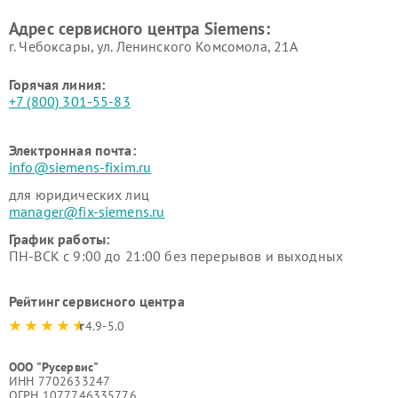
Ремонт сервоприводов
Ремонт морозильных камер
Адрес сервисного центра Siemens:
Siemens
Siemens
г. Чебоксары, ул. Ленинского Комсомола, 21А
Горячая линия:
+7 (800) 301-55-83
Электронная почта:
info@siemens-fixim.ru
для юридических лиц
manager@fix-siemens.ru
График работы:
ПН-ВСК с 9:00 до 21:00 без перерывов и выходных
Рейтинг сервисного центра
4.9-5.0
ООО "Русервис"
ИНН 7702633247
ОГРН 1077746335776